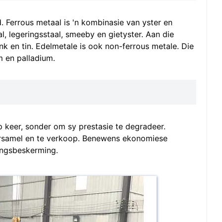
. Ferrous metaal is 'n kombinasie van yster en
l, legeringsstaal, smeeby en gietyster. Aan die
ink en tin. Edelmetale is ook non-ferrous metale. Die
m en palladium.
p keer, sonder om sy prestasie te degradeer.
ersamel en te verkoop. Benewens ekonomiese
ingsbeskerming.