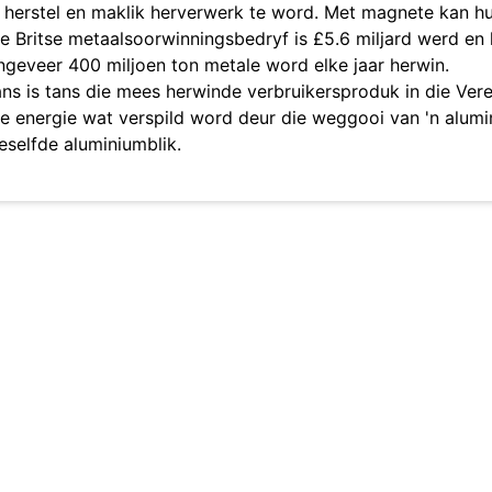
 herstel en maklik herverwerk te word. Met magnete kan hu
e Britse metaalsoorwinningsbedryf is £5.6 miljard werd e
geveer 400 miljoen ton metale word elke jaar herwin.
ns is tans die mees herwinde verbruikersproduk in die Vere
e energie wat verspild word deur die weggooi van 'n alumi
eselfde aluminiumblik.