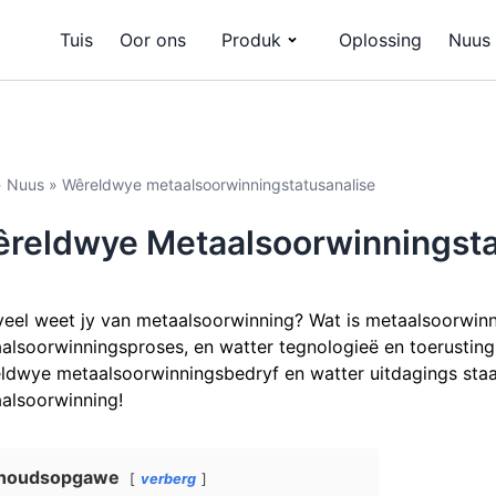
Tuis
Oor ons
Produk
Oplossing
Nuus
»
Nuus
»
Wêreldwye metaalsoorwinningstatusanalise
reldwye Metaalsoorwinningsta
eel weet jy van metaalsoorwinning? Wat is metaalsoorwin
alsoorwinningsproses, en watter tegnologieë en toerusting i
ldwye metaalsoorwinningsbedryf en watter uitdagings staa
alsoorwinning!
nhoudsopgawe
verberg