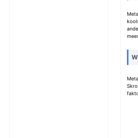
Meta
kool
ande
mees
W
Meta
Skro
fakt