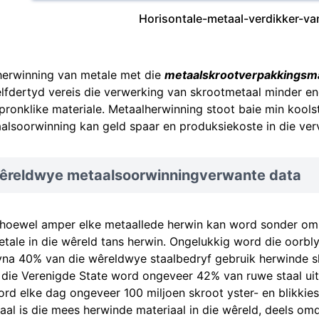
Horisontale-metaal-verdikker-van
herwinning van metale met die
metaalskrootverpakkingsm
elfdertyd vereis die verwerking van skrootmetaal minder en
pronklike materiale. Metaalherwinning stoot baie min koolst
alsoorwinning kan geld spaar en produksiekoste in die ver
êreldwye metaalsoorwinningverwante data
hoewel amper elke metaallede herwin kan word sonder om s
etale in die wêreld tans herwin. Ongelukkig word die oor
na 40% van die wêreldwye staalbedryf gebruik herwinde sk
 die Verenigde State word ongeveer 42% van ruwe staal ui
rd elke dag ongeveer 100 miljoen skroot yster- en blikkie
aal is die mees herwinde materiaal in die wêreld, deels omd