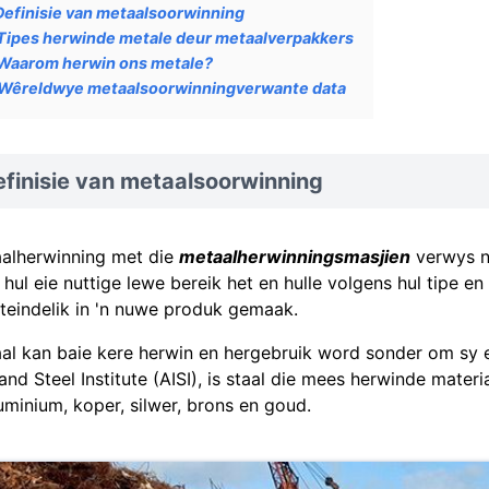
Definisie van metaalsoorwinning
Tipes herwinde metale deur metaalverpakkers
Waarom herwin ons metale?
Wêreldwye metaalsoorwinningverwante data
finisie van metaalsoorwinning
alherwinning met die
metaalherwinningsmasjien
verwys n
e hul eie nuttige lewe bereik het en hulle volgens hul tipe e
iteindelik in 'n nuwe produk gemaak.
al kan baie kere herwin en hergebruik word sonder om sy e
 and Steel Institute (AISI), is staal die mees herwinde mater
luminium, koper, silwer, brons en goud.