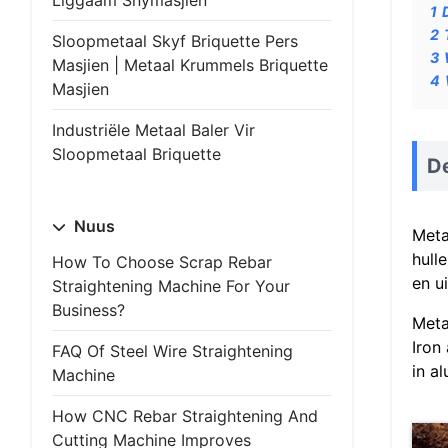
Liggaam Snymasjien
1
2
Sloopmetaal Skyf Briquette Pers
3
Masjien | Metaal Krummels Briquette
4
Masjien
Industriële Metaal Baler Vir
Sloopmetaal Briquette
De
Nuus
Meta
hull
How To Choose Scrap Rebar
en u
Straightening Machine For Your
Business?
Meta
Iron
FAQ Of Steel Wire Straightening
in a
Machine
How CNC Rebar Straightening And
Cutting Machine Improves