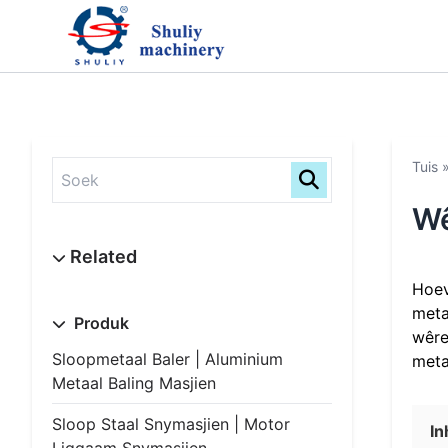
Tuis
Wê
Hoev
meta
Produk
wêre
Sloopmetaal Baler | Aluminium
meta
Metaal Baling Masjien
Sloop Staal Snymasjien | Motor
I