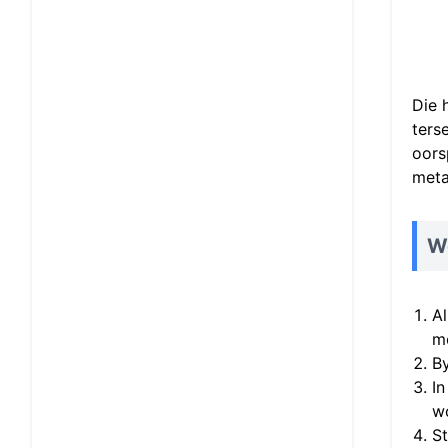
Die 
ters
oors
meta
W
Al
m
By
In
wo
St