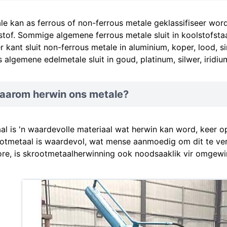
le kan as ferrous of non-ferrous metale geklassifiseer word
stof. Sommige algemene ferrous metale sluit in koolstofstaa
r kant sluit non-ferrous metale in aluminium, koper, lood, s
 algemene edelmetale sluit in goud, platinum, silwer, iridiu
aarom herwin ons metale?
al is 'n waardevolle materiaal wat herwin kan word, keer o
otmetaal is waardevol, wat mense aanmoedig om dit te v
ore, is skrootmetaalherwinning ook noodsaaklik vir omgew