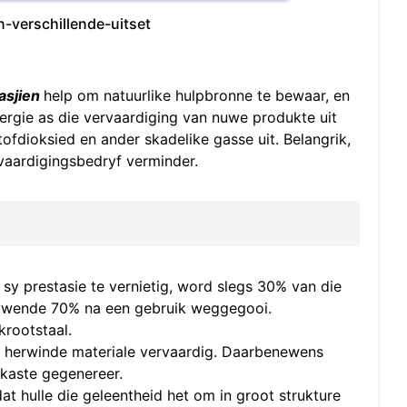
-verschillende-uitset
asjien
help om natuurlike hulpbronne te bewaar, en
ergie as die vervaardiging van nuwe produkte uit
ofdioksied en ander skadelike gasse uit. Belangrik,
vaardigingsbedryf verminder.
y prestasie te vernietig, word slegs 30% van die
blywende 70% na een gebruik weggegooi.
rootstaal.
t herwinde materiale vervaardig. Daarbenewens
skaste gegenereer.
at hulle die geleentheid het om in groot strukture