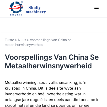
Tuiste
»
Nuus
»
Voorspellings van China se
metaalherwinsnywerheid
Voorspellings Van China Se
Metaalherwinsnywerheid
Metaalherwinning, soos vullishersanking, is ’n
kruispad in China. Dit is deels te wyte aan
invoerverbode en hoë invoerbelasting wat in
onlangse jare opgelê is, en deels aan die toename in
skrootmetaal en die land se pogings om sy eie