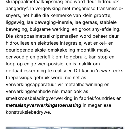
skrappaalmetaalknipsmasjiene word deur hidrouliek
aangedryf. In vergelyking met meganiese transmissie-
snyers, het hulle die kenmerke van klein grootte,
liggewig, lae beweging-inersie, lae geraas, stabiele
beweging, buigsame werking, en groot sny-afdeling.
Die skrappaalmetaalknipsmasjien word beheer deur
hidrouliese en elektriese integrasie, wat enkel- en
deurlopende aksie-omskakeling moontlik maak,
eenvoudig en gerieflik om te gebruik, kan stop en
loop op enige werkposisie, en is maklik om
oorlaaibeskerming te realiseer. Dit kan in ’n wye reeks
toepassings gebruik word, nie net as
verwerkingsapparatuur vir metaalherwinning en
verwerkingseenhede nie, maar ook as
smeltkroesbeladingverwerking in fabriekfoundries en
metaalsnyverwerkingstoerusting
in meganiese
konstruksiebedrywe.