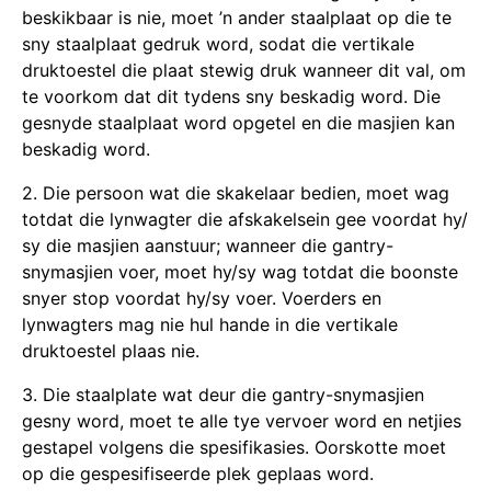
beskikbaar is nie, moet ’n ander staalplaat op die te
sny staalplaat gedruk word, sodat die vertikale
druktoestel die plaat stewig druk wanneer dit val, om
te voorkom dat dit tydens sny beskadig word. Die
gesnyde staalplaat word opgetel en die masjien kan
beskadig word.
2. Die persoon wat die skakelaar bedien, moet wag
totdat die lynwagter die afskakelsein gee voordat hy/
sy die masjien aanstuur; wanneer die gantry-
snymasjien voer, moet hy/sy wag totdat die boonste
snyer stop voordat hy/sy voer. Voerders en
lynwagters mag nie hul hande in die vertikale
druktoestel plaas nie.
3. Die staalplate wat deur die gantry-snymasjien
gesny word, moet te alle tye vervoer word en netjies
gestapel volgens die spesifikasies. Oorskotte moet
op die gespesifiseerde plek geplaas word.