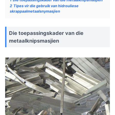
2
Tipes vir die gebruik van hidrouliese
skrappaalmetaalsnymasjien
Die toepassingskader van die
metaalknipsmasjien