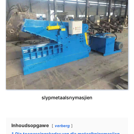
slypmetaalsnymasjien
Inhoudsopgawe
verberg
1
Die toepassingskader van die metaalknipsmasjien