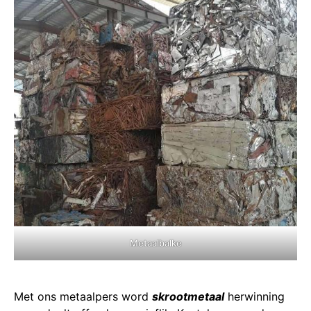
Metaalbalke
Met ons metaalpers word
skrootmetaal
herwinning