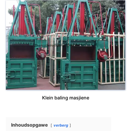
Klein baling masjiene
Inhoudsopgawe
verberg