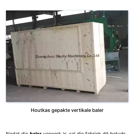
Houtkas gepakte vertikale baler
Nadat die
baler
verwerk is, sal die fabriek dit betyds