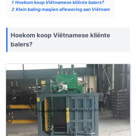
1
Hoekom koop Viëtnamese kliënte balers?
2
Klein baling masjien aflewering aan Viëtnam
Hoekom koop Viëtnamese kliënte
balers?