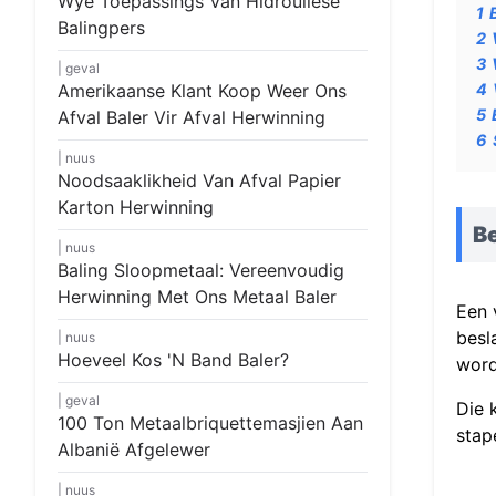
Wye Toepassings Van Hidrouliese
1
Balingpers
2
3
geval
Amerikaanse Klant Koop Weer Ons
4
5
Afval Baler Vir Afval Herwinning
6
nuus
Noodsaaklikheid Van Afval Papier
Karton Herwinning
Be
nuus
Baling Sloopmetaal: Vereenvoudig
Herwinning Met Ons Metaal Baler
Een 
besl
nuus
Hoeveel Kos 'n Band Baler?
word
geval
Die 
100 Ton Metaalbriquettemasjien Aan
stap
Albanië Afgelewer
nuus