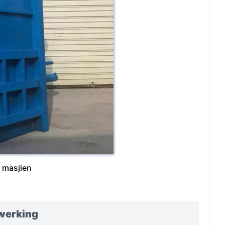
r masjien
werking