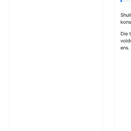
Shul
kons
Die 
vold
ens.