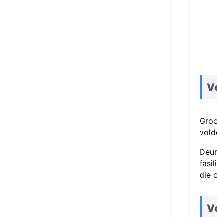
V
Groo
vold
Deur
fasi
die 
Vo