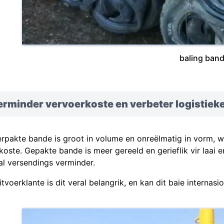
baling ban
rminder vervoerkoste en verbeter logistieke
rpakte bande is groot in volume en onreëlmatig in vorm, wa
koste. Gepakte bande is meer gereeld en gerieflik vir laai en
al versendings verminder.
uitvoerklante is dit veral belangrik, en kan dit baie internas