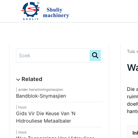
Tuis
Wa
Die 
ander herwinningsmasjien
Bandblok-Snymasjien
ruim
doel
nuus
hant
Gids Vir Die Keuse Van ’n
Hidrouliese Metaalbaler
nuus
I