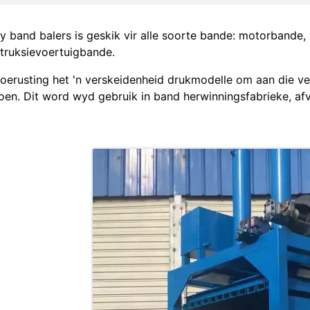
iy band balers is geskik vir alle soorte bande: motorbande
truksievoertuigbande.
toerusting het 'n verskeidenheid drukmodelle om aan die ver
oen. Dit word wyd gebruik in band herwinningsfabrieke, af