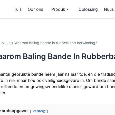
Tuis
Oor ons
Produk
Oplossing
Nuus
»
Nuus
»
Waarom baling bande in rubberband herwinning?
arom Baling Bande In Rubberb
aantal gebruikte bande neem jaar na jaar toe, en die tradisi
te in nie, maar hou ook veiligheidsgevare in. Om bande saa
treffende en omgewingsvriendelike manier geword om band
eer.
nhoudsopgawe
verberg