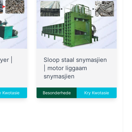
yer |
Sloop staal snymasjien
| motor liggaam
snymasjien
y Kwotasie
Besonderhede
Kry Kwotasie