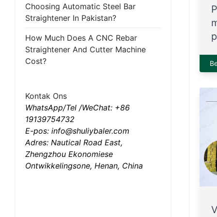
Choosing Automatic Steel Bar
P
Straightener In Pakistan?
m
p
How Much Does A CNC Rebar
Straightener And Cutter Machine
Cost?
B
Kontak Ons
WhatsApp/Tel /WeChat: +86
19139754732
E-pos: info@shuliybaler.com
Adres: Nautical Road East,
Zhengzhou Ekonomiese
Ontwikkelingsone, Henan, China
V