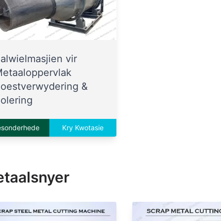
alwielmasjien vir
etaaloppervlak
oestverwydering &
olering
esonderhede
Kry Kwotasie
taalsnyer