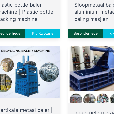
lastic bottle baler
Sloopmetaal bale
achine | Plastic bottle
aluminium metaa
acking machine
baling masjien
esonderhede
Kry Kwotasie
Besonderhede
Kr
ertikale metaal baler |
Industriële meta