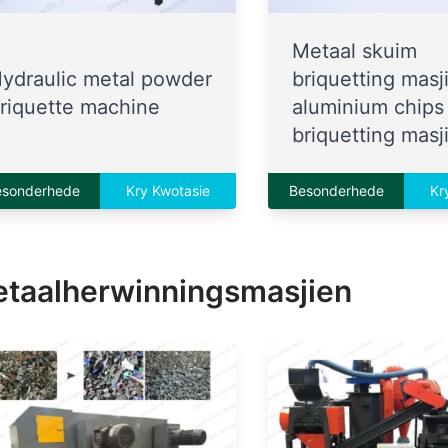
Metaal skuim
ydraulic metal powder
briquetting masj
riquette machine
aluminium chips
briquetting masj
esonderhede
Kry Kwotasie
Besonderhede
Kr
taalherwinningsmasjien