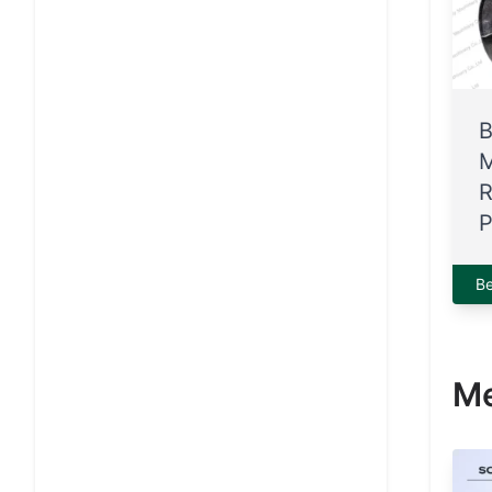
B
M
R
P
B
Me