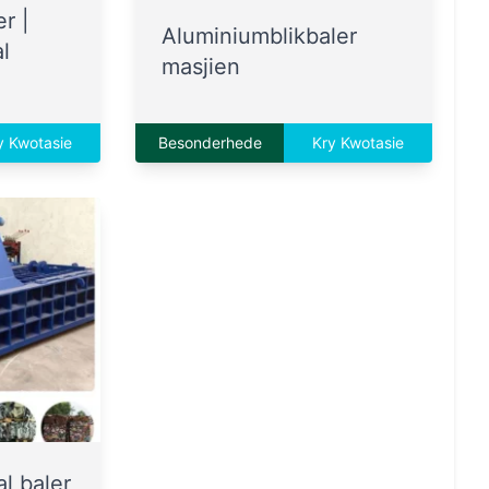
r |
Aluminiumblikbaler
l
masjien
y Kwotasie
Besonderhede
Kry Kwotasie
al baler