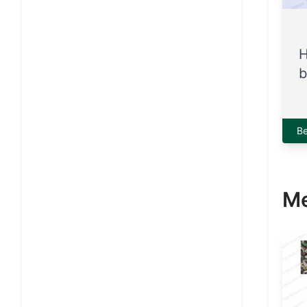
H
b
B
Me