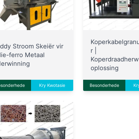
Koperkabelgran
ddy Stroom Skeiër vir
r |
ie-ferro Metaal
Koperdraadherw
erwinning
oplossing
esonderhede
Kry Kwotasie
Besonderhede
Kr