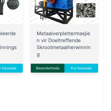
uleerde
Metaalverplettermasjie
n vir Doeltreffende
innings
Skrootmetaalherwinnin
g
y Kwotasie
Besonderhede
Kry Kwotasie