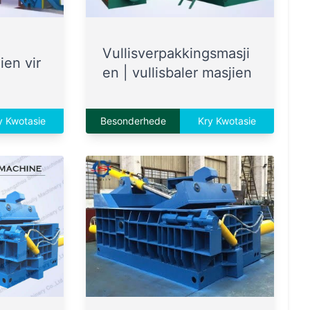
Vullisverpakkingsmasji
ien vir
en | vullisbaler masjien
y Kwotasie
Besonderhede
Kry Kwotasie