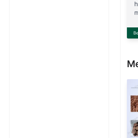
h
m
B
Me