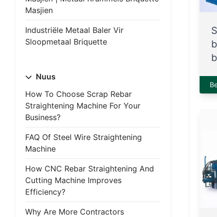
Masjien
S
Industriële Metaal Baler Vir
Sloopmetaal Briquette
b
b
Nuus
B
How To Choose Scrap Rebar
Straightening Machine For Your
Business?
FAQ Of Steel Wire Straightening
Machine
How CNC Rebar Straightening And
Cutting Machine Improves
Efficiency?
Why Are More Contractors