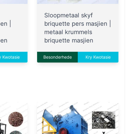
Sloopmetaal skyf
ien |
briquette pers masjien |
metaal krummels
ien
briquette masjien
y Kwotasie
Besonderhede
Kry Kwotasie