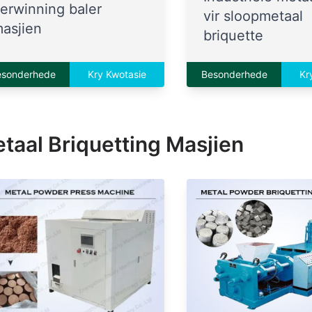
erwinning baler
vir sloopmetaal
asjien
briquette
esonderhede
Kry Kwotasie
Besonderhede
Kr
taal Briquetting Masjien