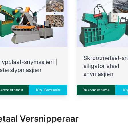
Skrootmetaal-sn
lypplaat-snymasjien |
alligator staal
sterslypmasjien
snymasjien
esonderhede
Kry Kwotasie
Besonderhede
Kr
taal Versnipperaar