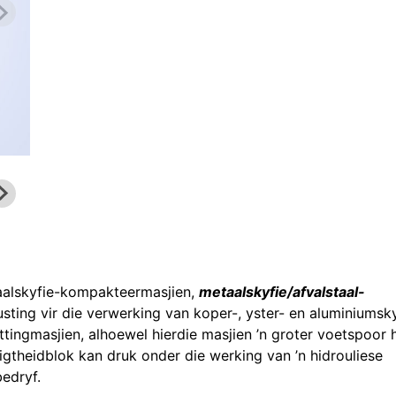
aalskyfie-kompakteermasjien,
metaalskyfie/afvalstaal-
rusting vir die verwerking van koper-, yster- en aluminiumsky
ttingmasjien, alhoewel hierdie masjien ’n groter voetspoor h
digtheidblok kan druk onder die werking van ’n hidrouliese
edryf.