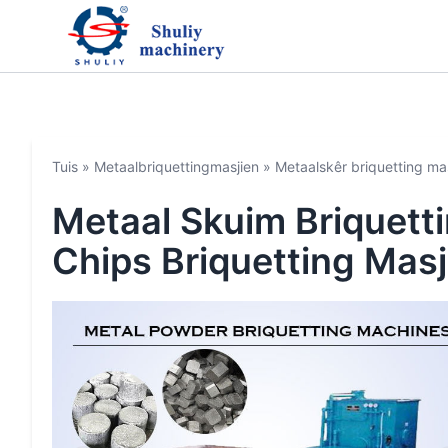
Tuis
»
Metaalbriquettingmasjien
»
Metaalskêr briquetting mas
Metaal Skuim Briquett
Chips Briquetting Masj