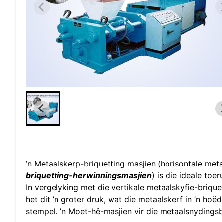
’n Metaalskerp-briquetting masjien
(horisontale met
briquetting-herwinningsmasjien
) is die ideale toe
In vergelyking met die vertikale metaalskyfie-brique
het dit ’n groter druk, wat die metaalskerf in ’n hoë
stempel. ’n Moet-hê-masjien vir die metaalsnydingsb