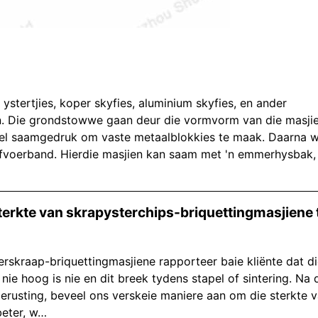
 ystertjies, koper skyfies, aluminium skyfies, en ander
n. Die grondstowwe gaan deur die vormvorm van die masji
pel saamgedruk om vaste metaalblokkies te maak. Daarna 
 afvoerband. Hierdie masjien kan saam met 'n emmerhysbak,
terkte van skrapysterchips-briquettingmasjiene 
rskraap-briquettingmasjiene rapporteer baie kliënte dat d
e hoog is nie en dit breek tydens stapel of sintering. Na 
erusting, beveel ons verskeie maniere aan om die sterkte 
beter, w…