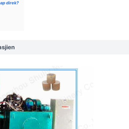
aap direk?
asjien