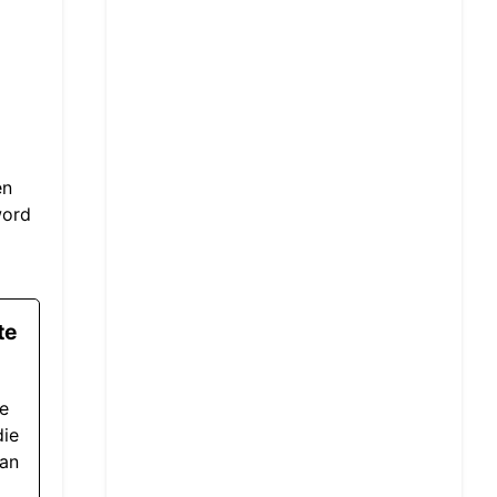
en
word
te
ie
die
van