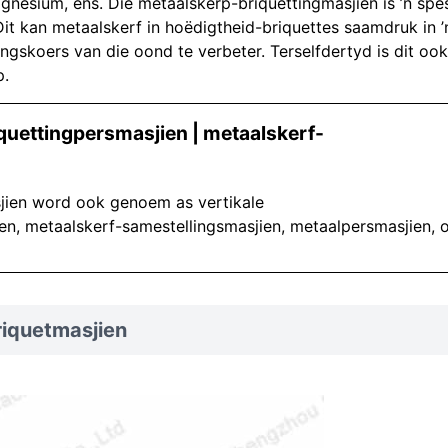
 magnesium, ens. Die metaalskerp-briquettingmasjien is ’n spe
it kan metaalskerf in hoëdigtheid-briquettes saamdruk in ’
ngskoers van die oond te verbeter. Terselfdertyd is dit ook
p.
quettingpersmasjien | metaalskerf-
jien word ook genoem as vertikale
n, metaalskerf-samestellingsmasjien, metaalpersmasjien, 
iquetmasjien