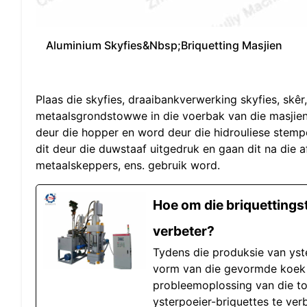
Aluminium Skyfies&Nbsp;Briquetting Masjien
Plaas die skyfies, draaibankverwerking skyfies, skêr,
metaalsgrondstowwe in die voerbak van die masjie
deur die hopper en word deur die hidrouliese stem
dit deur die duwstaaf uitgedruk en gaan dit na die
metaalskeppers, ens. gebruik word.
Hoe om die briquettings
verbeter?
Tydens die produksie van yste
vorm van die gevormde koek ni
probleemoplossing van die to
ysterpoeier-briquettes te ver