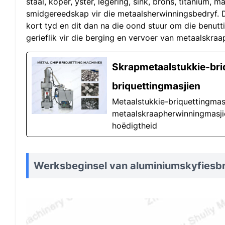
staal, koper, yster, legering, sink, brons, titanium,
smidgereedskap vir die metaalsherwinningsbedryf. D
kort tyd en dit dan na die oond stuur om die benutti
gerieflik vir die berging en vervoer van metaalskraa
Skrapmetaalstukkie-bri
briquettingmasjien
Metaalstukkie-briquettingmas
metaalskraapherwinningmasjie
hoëdigtheid
Werksbeginsel van aluminiumskyfiesbr