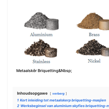
Metaalskêr Briquetting&Nbsp;
Inhoudsopgawe
verberg
1
Kort inleiding tot metaalskerp briquetting-masjien
2
Werksbeginsel van aluminium skyfies briquetting-