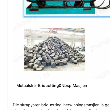
Metaalskêr Briquetting&Nbsp;Masjien
Die skrapyster-briquetting-herwinningsmasjien is ges