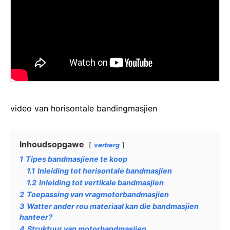
video van horisontale bandingmasjien
Inhoudsopgawe
verberg
1
Tipes bandmasjiene te koop
1.1
Inleiding tot horisontale bandmasjien
1.2
Inleiding tot vertikale bandmasjien
2
Toepassing van vragmotorbandmasjien
3
Watter ander rou materiaal kan die bandmasjien
hanteer?
4
Struktuur van motorbandmasjien