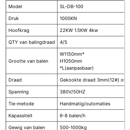
Model
SL-DB-100
Druk
1000KN
Hoofkrag
22KW 1.5KW 4kw
QTY van balingdraad
4/5
W1150mm*
Grootte van balen
H1050mm
*L(aanpasbaar)
Draad
Gekookte draad 3mm(12#) of p
Spanning
380V/50HZ
Tie-metode
Handmatig/outomaties
Kapassiteit
6-8 balen/h
Gewig van balen
500-1000kg