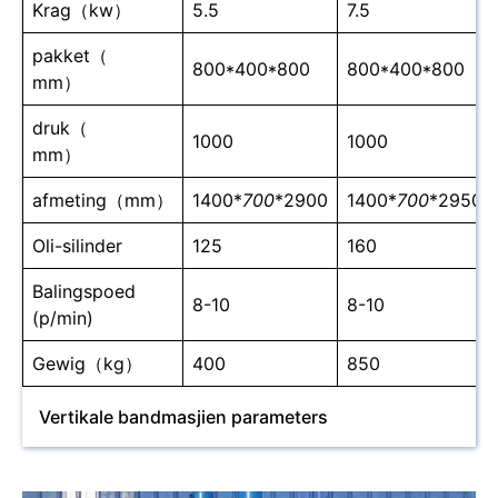
Krag（kw）
5.5
7.5
pakket（
800*400*800
800*400*800
mm）
druk（
1000
1000
mm）
afmeting（mm）
1400*
700
*2900
1400*
700
*2950
Oli-silinder
125
160
Balingspoed
8-10
8-10
(p/min)
Gewig（kg）
400
850
Vertikale bandmasjien parameters