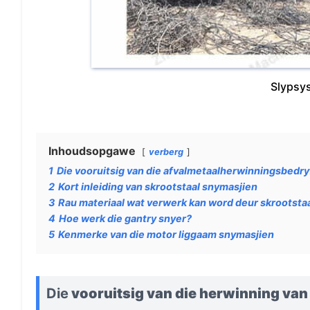
Slypsys
Inhoudsopgawe
verberg
1
Die vooruitsig van die afvalmetaalherwinningsbedry
2
Kort inleiding van skrootstaal snymasjien
3
Rau materiaal wat verwerk kan word deur skrootsta
4
Hoe werk die gantry snyer?
5
Kenmerke van die motor liggaam snymasjien
Die
vooruitsig van die herwinning van