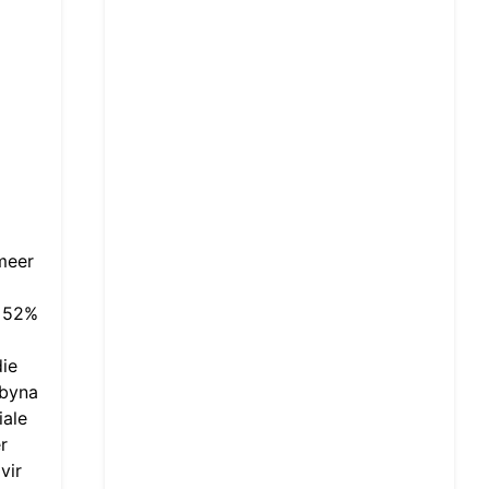
meer
s 52%
die
 byna
iale
r
vir