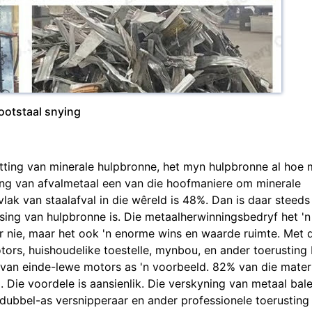
ootstaal snying
tting van minerale hulpbronne, het myn hulpbronne al hoe 
ing van afvalmetaal een van die hoofmaniere om minerale
lak van staalafval in die wêreld is 48%. Dan is daar steed
sing van hulpbronne is. Die metaalherwinningsbedryf het 'n
r nie, maar het ook 'n enorme wins en waarde ruimte. Met 
tors, huishoudelike toestelle, mynbou, en ander toerusting
 van einde-lewe motors as 'n voorbeeld. 82% van die mater
 Die voordele is aansienlik. Die verskyning van metaal bale
, dubbel-as versnipperaar en ander professionele toerusting 