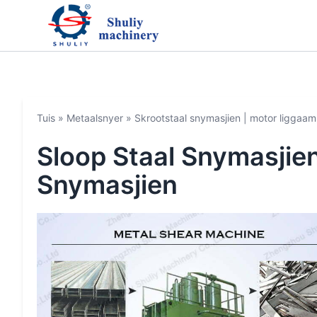
Tuis
»
Metaalsnyer
»
Skrootstaal snymasjien | motor liggaa
Sloop Staal Snymasjie
Snymasjien