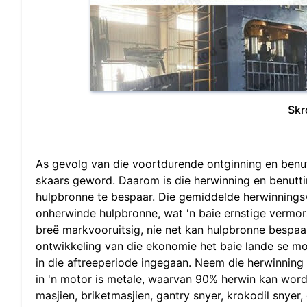
Skr
As gevolg van die voortdurende ontginning en benu
skaars geword. Daarom is die herwinning en benutt
hulpbronne te bespaar. Die gemiddelde herwinningsv
onherwinde hulpbronne, wat 'n baie ernstige vermor
breë markvooruitsig, nie net kan hulpbronne bespaa
ontwikkeling van die ekonomie het baie lande se mo
in die aftreeperiode ingegaan. Neem die herwinning
in 'n motor is metale, waarvan 90% herwin kan word.
masjien, briketmasjien, gantry snyer, krokodil snyer