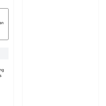
an
ing
s