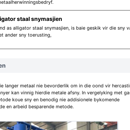
metaalherwinningsbedryf.
igator staal snymasjien
 as alligator staal snymasjien, is baie geskik vir die sny v
et ander sny toerusting,
en
ie langer metaal nie bevorderlik om in die oond vir hercast
snyer kan vinnig hierdie metale afsny. In vergelyking met ga
metode koue sny en benodig nie addisionele bykomende
ende en arbeid besparende metode.