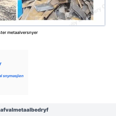
ter metaalversnyer
f
al snymasjien
 afvalmetaalbedryf