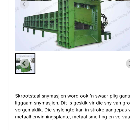
Skrootstaal snymasjien word ook 'n swaar plig gan
liggaam snymasjien. Dit is geskik vir die sny van g
vergemaklik. Die snylengte kan in stroke aangepas 
metaalherwinningsplante, metaal smelting en verva