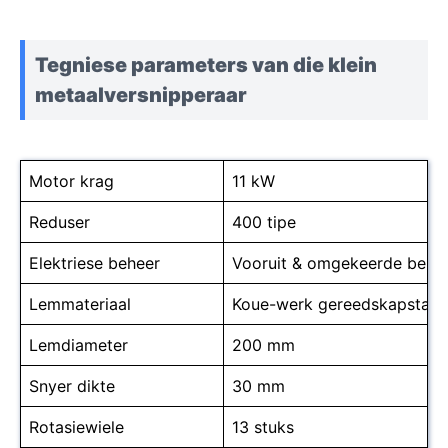
Tegniese parameters van die klein
metaalversnipperaar
Motor krag
11 kW
Reduser
400 tipe
Elektriese beheer
Vooruit & omgekeerde behee
Lemmateriaal
Koue-werk gereedskapstaal
Lemdiameter
200 mm
Snyer dikte
30 mm
Rotasiewiele
13 stuks