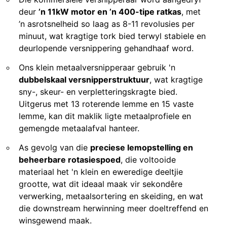
deur
’n 11kW motor en ’n 400-tipe ratkas
, met
’n asrotsnelheid so laag as 8-11 revolusies per
minuut, wat kragtige tork bied terwyl stabiele en
deurlopende versnippering gehandhaaf word.
Ons klein metaalversnipperaar gebruik 'n
dubbelskaal versnipperstruktuur
, wat kragtige
sny-, skeur- en verpletteringskragte bied.
Uitgerus met 13 roterende lemme en 15 vaste
lemme, kan dit maklik ligte metaalprofiele en
gemengde metaalafval hanteer.
As gevolg van die
preciese lemopstelling en
beheerbare rotasiespoed
, die voltooide
materiaal het 'n klein en eweredige deeltjie
grootte, wat dit ideaal maak vir sekondêre
verwerking, metaalsortering en skeiding, en wat
die downstream herwinning meer doeltreffend en
winsgewend maak.