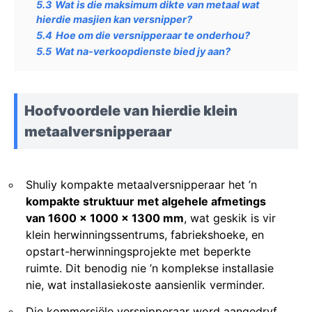
5.3
Wat is die maksimum dikte van metaal wat
hierdie masjien kan versnipper?
5.4
Hoe om die versnipperaar te onderhou?
5.5
Wat na-verkoopdienste bied jy aan?
Hoofvoordele van hierdie klein
metaalversnipperaar
Shuliy kompakte metaalversnipperaar het ’n
kompakte struktuur met algehele afmetings
van 1600 × 1000 × 1300 mm
, wat geskik is vir
klein herwinningssentrums, fabriekshoeke, en
opstart-herwinningsprojekte met beperkte
ruimte. Dit benodig nie ’n komplekse installasie
nie, wat installasiekoste aansienlik verminder.
Die kommersiële versnipperaar word aangedryf