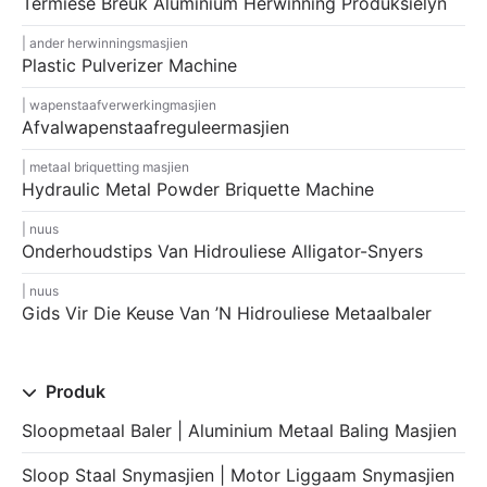
Termiese Breuk Aluminium Herwinning Produksielyn
ander herwinningsmasjien
Plastic Pulverizer Machine
wapenstaafverwerkingmasjien
Afvalwapenstaafreguleermasjien
metaal briquetting masjien
Hydraulic Metal Powder Briquette Machine
nuus
Onderhoudstips Van Hidrouliese Alligator-Snyers
nuus
Gids Vir Die Keuse Van ’n Hidrouliese Metaalbaler
Produk
Sloopmetaal Baler | Aluminium Metaal Baling Masjien
Sloop Staal Snymasjien | Motor Liggaam Snymasjien