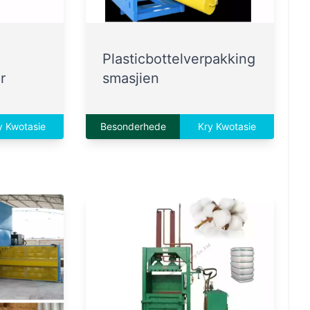
Plasticbottelverpakking
r
smasjien
y Kwotasie
Besonderhede
Kry Kwotasie