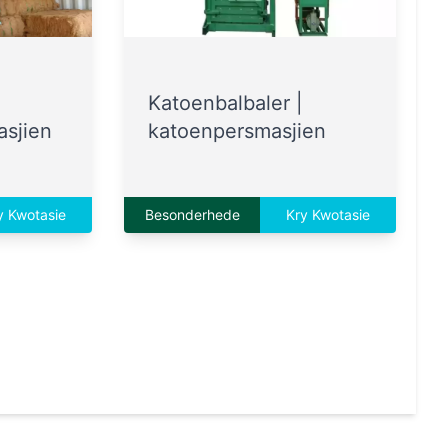
Katoenbalbaler |
sjien
katoenpersmasjien
y Kwotasie
Besonderhede
Kry Kwotasie