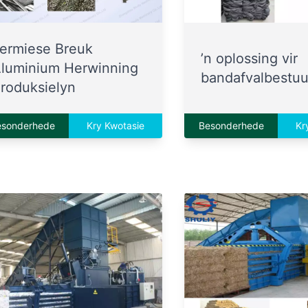
ermiese Breuk
’n oplossing vir
luminium Herwinning
bandafvalbestuu
roduksielyn
esonderhede
Kry Kwotasie
Besonderhede
Kr