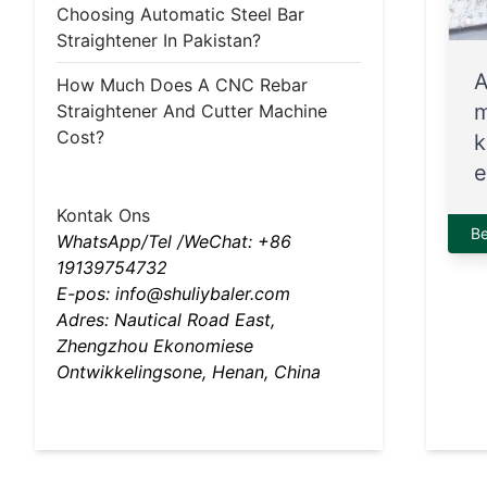
Choosing Automatic Steel Bar
Straightener In Pakistan?
A
How Much Does A CNC Rebar
m
Straightener And Cutter Machine
Cost?
k
e
Kontak Ons
B
WhatsApp/Tel /WeChat: +86
19139754732
E-pos: info@shuliybaler.com
Adres: Nautical Road East,
Zhengzhou Ekonomiese
Ontwikkelingsone, Henan, China