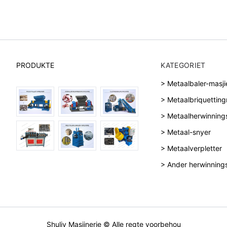
PRODUKTE
KATEGORIET
> Metaalbaler-masji
> Metaalbriquetting
> Metaalherwinning
> Metaal-snyer
> Metaalverpletter
> Ander herwinning
Shuliy Masjinerie © Alle regte voorbehou