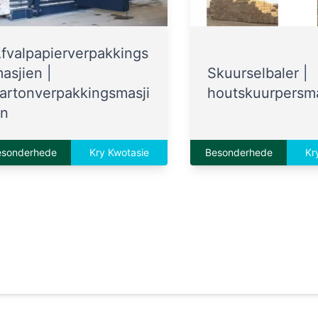
fvalpapierverpakkings
asjien |
Skuurselbaler |
artonverpakkingsmasji
houtskuurpersma
n
esonderhede
Kry Kwotasie
Besonderhede
Kr