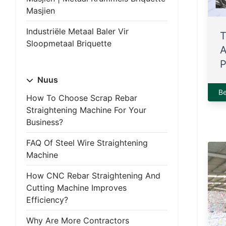
Masjien
Industriële Metaal Baler Vir
T
Sloopmetaal Briquette
A
P
Nuus
B
How To Choose Scrap Rebar
Straightening Machine For Your
Business?
FAQ Of Steel Wire Straightening
Machine
How CNC Rebar Straightening And
Cutting Machine Improves
Efficiency?
Why Are More Contractors