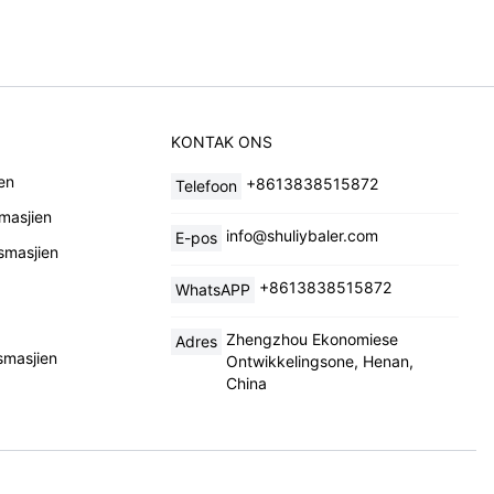
KONTAK ONS
en
+8613838515872
Telefoon
masjien
info@shuliybaler.com
E-pos
smasjien
+8613838515872
WhatsAPP
Zhengzhou Ekonomiese
Adres
smasjien
Ontwikkelingsone, Henan,
China