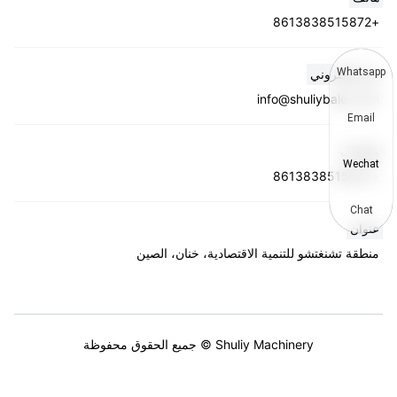
+8613838515872
Whatsapp
بريد إلكتروني
info@shuliybaler.com
Email
واتساب
Wechat
+8613838515872
Chat
عنوان
منطقة تشنغتشو للتنمية الاقتصادية، خنان، الصين
Shuliy Machinery © جميع الحقوق محفوظة