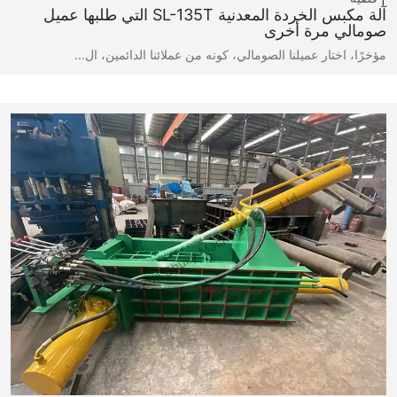
آلة مكبس الخردة المعدنية SL-135T التي طلبها عميل
صومالي مرة أخرى
مؤخرًا، اختار عميلنا الصومالي، كونه من عملائنا الدائمين، ال...