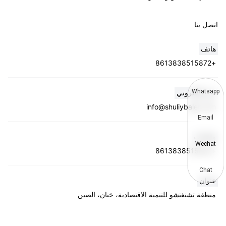
اتصل بنا
هاتف
+8613838515872
Whatsapp
بريد إلكتروني
info@shuliybaler.com
Email
واتساب
Wechat
+8613838515872
Chat
عنوان
منطقة تشنغتشو للتنمية الاقتصادية، خنان، الصين