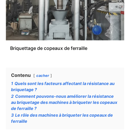
Briquettage de copeaux de ferraille
Contenu
cacher
1
Quels sont les facteurs affectant la résistance au
briquetage ?
2
Comment pouvons-nous améliorer la résistance
au briquetage des machines à briqueter les copeaux
de ferraille ?
3
Le rôle des machines à briqueter les copeaux de
ferraille