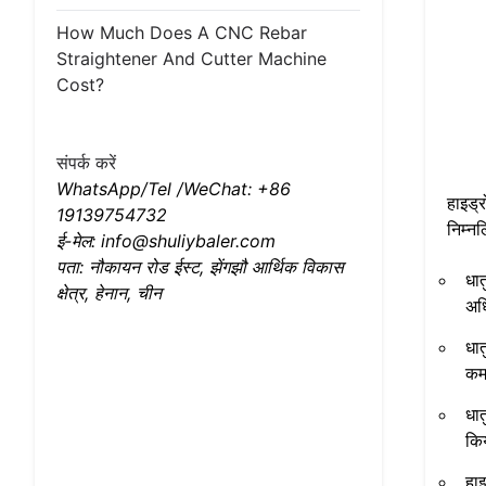
How Much Does A CNC Rebar
Straightener And Cutter Machine
Cost?
संपर्क करें
WhatsApp/Tel /WeChat: +86
हाइड्
19139754732
निम्न
ई-मेल: info@shuliybaler.com
पता: नौकायन रोड ईस्ट, झेंगझौ आर्थिक विकास
धात
क्षेत्र, हेनान, चीन
अध
धात
कम
धात
कि
हा