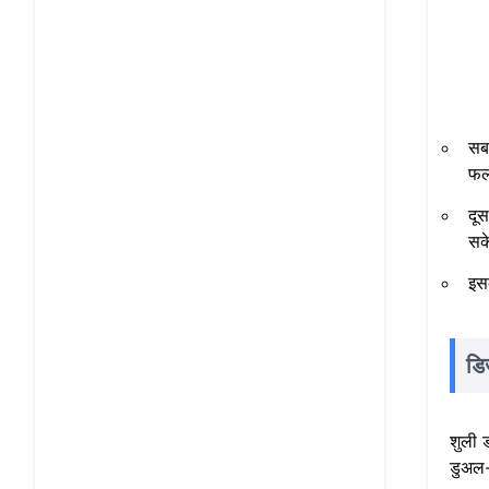
सबस
फल
दू
सक
इस
डि
शुली 
डुअल-