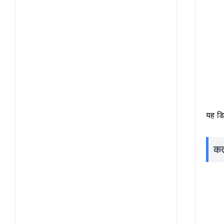
यह डि
कत