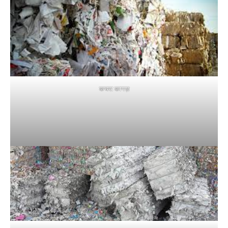
कचरा कागज़