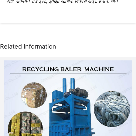
पता: नौकायन रोड ईस्ट, झेंगझौ आर्थिक विकास क्षेत्र, हेनान, चीन