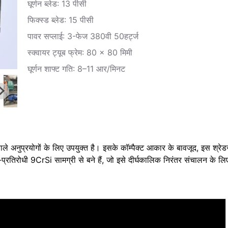
घूर्णन ब्लेड: 13 पीसी
फिक्स्ड ब्लेड: 15 पीसी
पावर सप्लाई: 3-फेज 380वी 50हर्ट्ज
स्क्वायर ट्यूब फ्रेम: 80 × 80 मिमी
घूर्णन शाफ्ट गति: 8–11 आर/मिनट
ले अनुप्रयोगों के लिए उपयुक्त है। इसके कॉम्पैक्ट आकार के बावजूद, इस श्रेडर 
-प्रतिरोधी 9CrSi सामग्री से बने हैं, जो इसे दीर्घकालिक निरंतर संचालन के लि