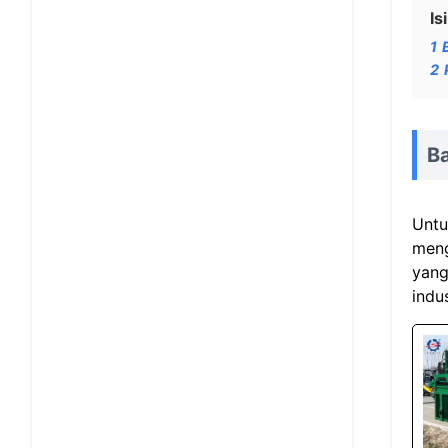
Isi
1
2
B
Untu
meng
yang
indu