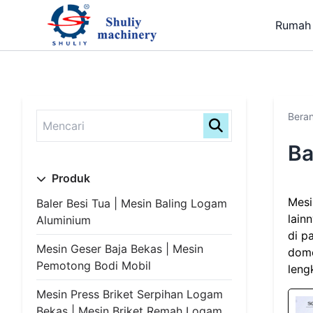
Rumah
Bera
Ba
Produk
Mesi
Baler Besi Tua | Mesin Baling Logam
lain
Aluminium
di p
Mesin Geser Baja Bekas | Mesin
domes
Pemotong Bodi Mobil
lengk
Mesin Press Briket Serpihan Logam
Bekas | Mesin Briket Remah Logam