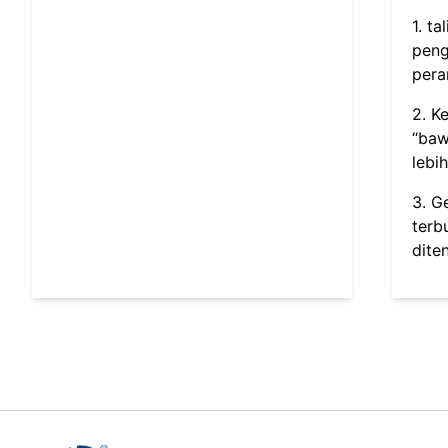
1. t
peng
pera
2. K
“baw
lebi
3. G
terb
dite