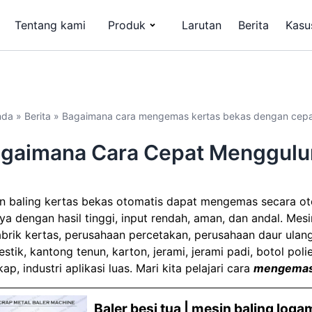
Tentang kami
Produk
Larutan
Berita
Kasu
nda
»
Berita
»
Bagaimana cara mengemas kertas bekas dengan ce
gaimana Cara Cepat Menggulu
n baling kertas bekas otomatis dapat mengemas secara oto
nya dengan hasil tinggi, input rendah, aman, dan andal. Me
abrik kertas, perusahaan percetakan, perusahaan daur ulang
tik, kantong tenun, karton, jerami, jerami padi, botol polieti
ap, industri aplikasi luas. Mari kita pelajari cara
mengemas 
Baler besi tua | mesin baling log