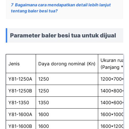
7
Bagaimana cara mendapatkan detail lebih lanjut
tentang baler besi tua?
Parameter baler besi tua untuk dijual
Ukuran ruan
Jenis
Daya dorong nominal (Kn)
(Panjang * le
Y81-1250A
1250
1200*700*6
Y81-1250B
1250
1400*800*7
Y81-1350
1350
1400*600*6
Y81-1600A
1600
1600*1000*
Y81-1600B
1600
1600*1200*