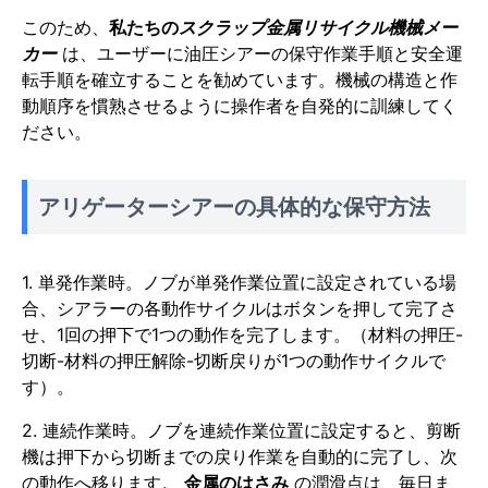
このため、
私たちの
スクラップ金属リサイクル機械メー
カー
は、ユーザーに油圧シアーの保守作業手順と安全運
転手順を確立することを勧めています。機械の構造と作
動順序を慣熟させるように操作者を自発的に訓練してく
ださい。
アリゲーターシアーの具体的な保守方法
1. 単発作業時。ノブが単発作業位置に設定されている場
合、シアラーの各動作サイクルはボタンを押して完了さ
せ、1回の押下で1つの動作を完了します。（材料の押圧-
切断-材料の押圧解除-切断戻りが1つの動作サイクルで
す）。
2. 連続作業時。ノブを連続作業位置に設定すると、剪断
機は押下から切断までの戻り作業を自動的に完了し、次
の動作へ移ります。
金属のはさみ
の潤滑点は、毎日ま