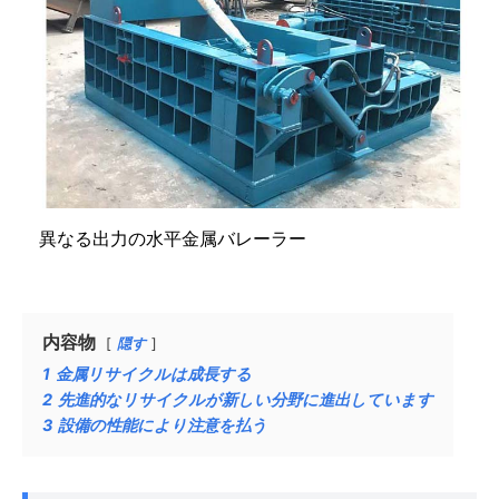
異なる出力の水平金属バレーラー
内容物
隠す
1
金属リサイクルは成長する
2
先進的なリサイクルが新しい分野に進出しています
3
設備の性能により注意を払う