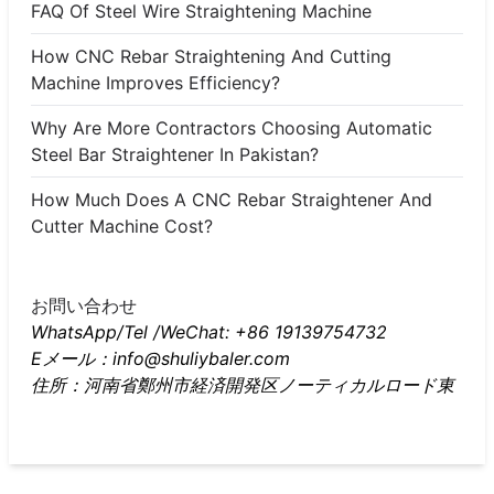
FAQ Of Steel Wire Straightening Machine
How CNC Rebar Straightening And Cutting
Machine Improves Efficiency?
Why Are More Contractors Choosing Automatic
Steel Bar Straightener In Pakistan?
How Much Does A CNC Rebar Straightener And
Cutter Machine Cost?
お問い合わせ
WhatsApp/Tel /WeChat: +86 19139754732
Eメール：info@shuliybaler.com
住所：河南省鄭州市経済開発区ノーティカルロード東