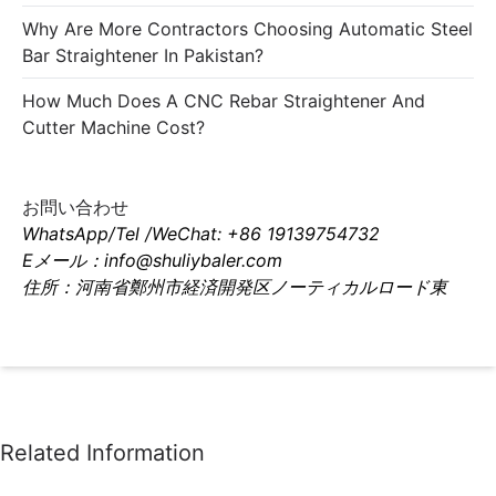
Why Are More Contractors Choosing Automatic Steel
Bar Straightener In Pakistan?
How Much Does A CNC Rebar Straightener And
Cutter Machine Cost?
お問い合わせ
WhatsApp/Tel /WeChat: +86 19139754732
Eメール：info@shuliybaler.com
住所：河南省鄭州市経済開発区ノーティカルロード東