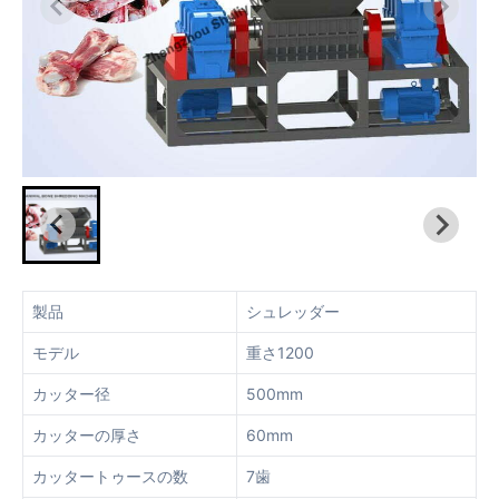
製品
シュレッダー
モデル
重さ1200
カッター径
500mm
カッターの厚さ
60mm
カッタートゥースの数
7歯