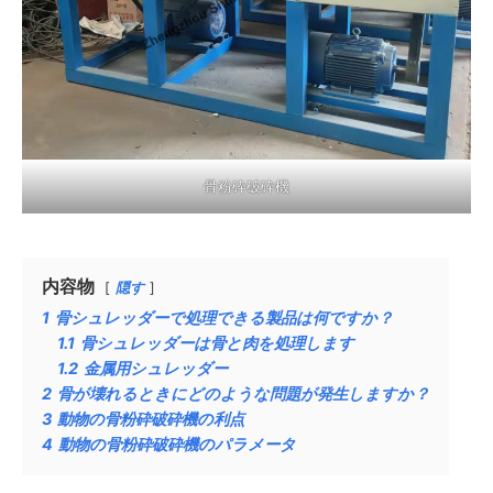
骨粉砕破砕機
内容物
隠す
1
骨シュレッダーで処理できる製品は何ですか？
1.1
骨シュレッダーは骨と肉を処理します
1.2
金属用シュレッダー
2
骨が壊れるときにどのような問題が発生しますか？
3
動物の骨粉砕破砕機の利点
4
動物の骨粉砕破砕機のパラメータ