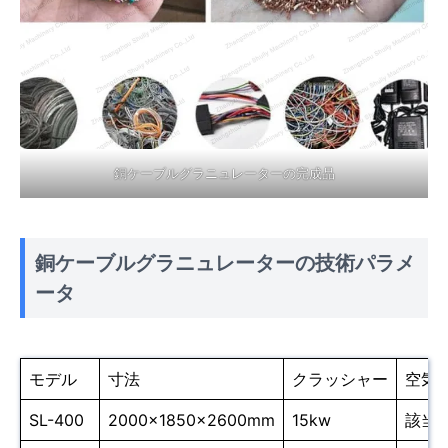
銅ケーブルグラニュレーターの完成品
銅ケーブルグラニュレーターの技術パラメ
ータ
モデル
寸法
クラッシャー
空気
SL-400
2000×1850×2600mm
15kw
該当