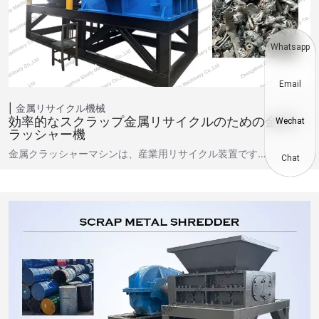
Whatsapp
Email
金属リサイクル機械
効率的なスクラップ金属リサイクルのための金属ク
Wechat
ラッシャー機
金属クラッシャーマシンは、産業用リサイクル装置です…
Chat