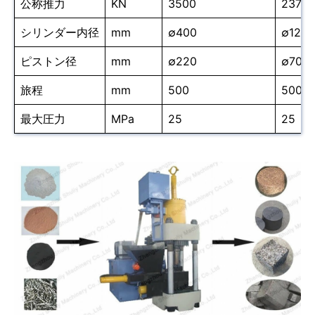
公称推力
KN
3500
237
シリンダー内径
mm
∅400
∅125
ピストン径
mm
∅220
∅70
旅程
mm
500
500
最大圧力
MPa
25
25