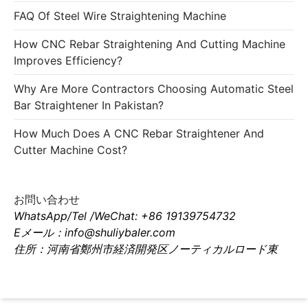
FAQ Of Steel Wire Straightening Machine
How CNC Rebar Straightening And Cutting Machine
Improves Efficiency?
Why Are More Contractors Choosing Automatic Steel
Bar Straightener In Pakistan?
How Much Does A CNC Rebar Straightener And
Cutter Machine Cost?
お問い合わせ
WhatsApp/Tel /WeChat: +86 19139754732
Eメール：info@shuliybaler.com
住所：河南省鄭州市経済開発区ノーティカルロード東