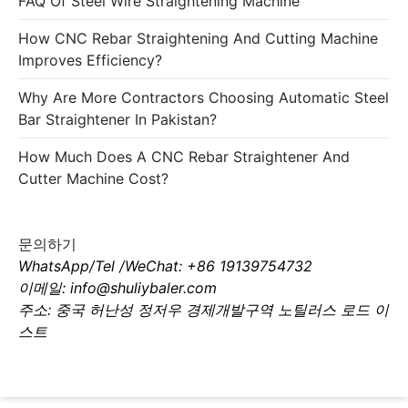
FAQ Of Steel Wire Straightening Machine
How CNC Rebar Straightening And Cutting Machine
Improves Efficiency?
Why Are More Contractors Choosing Automatic Steel
Bar Straightener In Pakistan?
How Much Does A CNC Rebar Straightener And
Cutter Machine Cost?
문의하기
WhatsApp/Tel /WeChat: +86 19139754732
이메일: info@shuliybaler.com
주소: 중국 허난성 정저우 경제개발구역 노틸러스 로드 이
스트