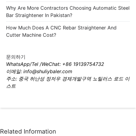
Why Are More Contractors Choosing Automatic Steel
Bar Straightener In Pakistan?
How Much Does A CNC Rebar Straightener And
Cutter Machine Cost?
문의하기
WhatsApp/Tel /WeChat: +86 19139754732
이메일: info@shuliybaler.com
주소: 중국 허난성 정저우 경제개발구역 노틸러스 로드 이
스트