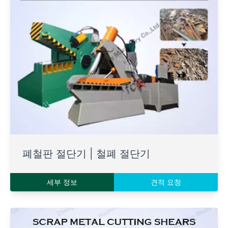
폐철판 절단기 | 철폐 절단기
세부 정보
견적 요청