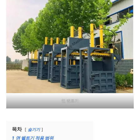
면 벨트기
목차
숨기기
1
면 벨트기 적용 범위