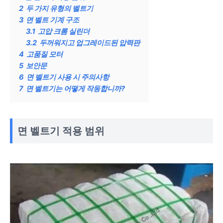
2
두 가지 유형의 벨트기
3
면 벨트 기계 구조
3.1
고압 크롬 실린더
3.2
두꺼워지고 업그레이드된 압력판
4
고품질 모터
5
보안문
6
면 벨트기 사용 시 주의사항
7
면 벨트기는 어떻게 작동합니까?
면 벨트기 적용 범위