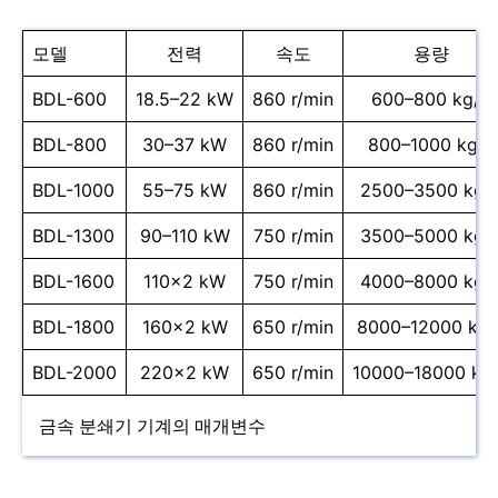
모델
전력
속도
용량
BDL-600
18.5–22 kW
860 r/min
600–800 kg/h
BDL-800
30–37 kW
860 r/min
800–1000 kg/h
BDL-1000
55–75 kW
860 r/min
2500–3500 kg/
BDL-1300
90–110 kW
750 r/min
3500–5000 kg/
BDL-1600
110×2 kW
750 r/min
4000–8000 kg/
BDL-1800
160×2 kW
650 r/min
8000–12000 kg/
BDL-2000
220×2 kW
650 r/min
10000–18000 kg
금속 분쇄기 기계의 매개변수