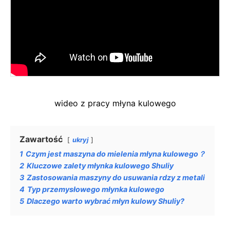
wideo z pracy młyna kulowego
Zawartość
ukryj
1
Czym jest maszyna do mielenia młyna kulowego？
2
Kluczowe zalety młynka kulowego Shuliy
3
Zastosowania maszyny do usuwania rdzy z metali
4
Typ przemysłowego młynka kulowego
5
Dlaczego warto wybrać młyn kulowy Shuliy?