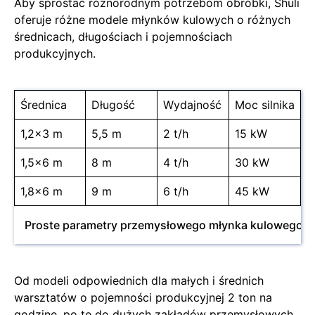
Aby sprostać różnorodnym potrzebom obróbki, Shuli
oferuje różne modele młynków kulowych o różnych
średnicach, długościach i pojemnościach
produkcyjnych.
Średnica
Długość
Wydajność
Moc silnika
1,2x3 m
5,5 m
2 t/h
15 kW
1,5x6 m
8 m
4 t/h
30 kW
1,8x6 m
9 m
6 t/h
45 kW
Proste parametry przemysłowego młynka kulowego
Od modeli odpowiednich dla małych i średnich
warsztatów o pojemności produkcyjnej 2 ton na
godzinę, po te do dużych zakładów przemysłowych