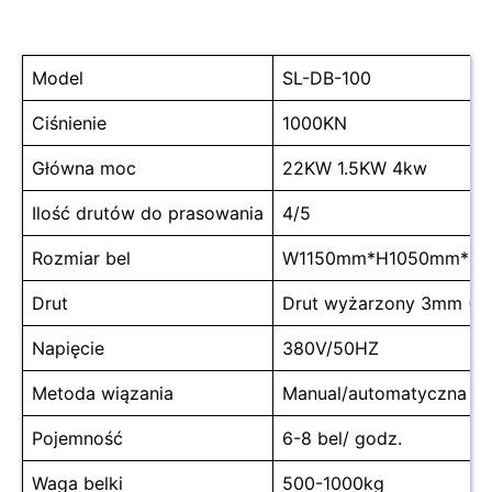
Model
SL-DB-100
Ciśnienie
1000KN
Główna moc
22KW 1.5KW 4kw
Ilość drutów do prasowania
4/5
Rozmiar bel
W1150mm*H1050mm*L (r
Drut
Drut wyżarzony 3mm (12#
Napięcie
380V/50HZ
Metoda wiązania
Manual/automatyczna
Pojemność
6-8 bel/ godz.
Waga belki
500-1000kg