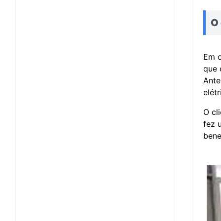
O 
Em o
que 
Ante
elét
O cl
fez 
bene