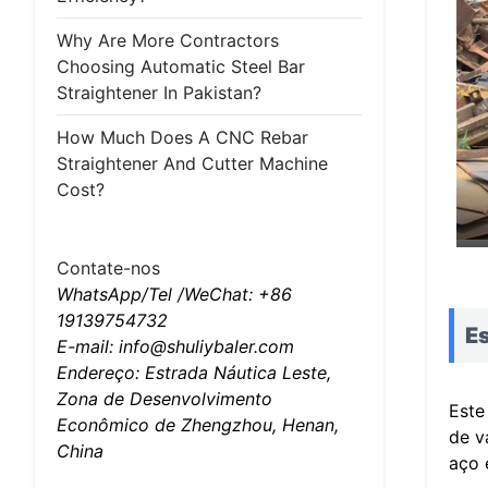
Why Are More Contractors
Choosing Automatic Steel Bar
Straightener In Pakistan?
How Much Does A CNC Rebar
Straightener And Cutter Machine
Cost?
Contate-nos
WhatsApp/Tel /WeChat: +86
19139754732
Es
E-mail: info@shuliybaler.com
Endereço: Estrada Náutica Leste,
Zona de Desenvolvimento
Este
Econômico de Zhengzhou, Henan,
de v
China
aço 