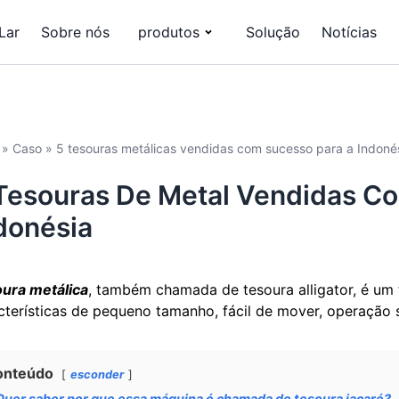
Lar
Sobre nós
produtos
Solução
Notícias
»
Caso
»
5 tesouras metálicas vendidas com sucesso para a Indoné
Tesouras De Metal Vendidas C
donésia
ura metálica
, também chamada de tesoura alligator, é um
cterísticas de pequeno tamanho, fácil de mover, operação s
onteúdo
esconder
Quer saber por que essa máquina é chamada de tesoura jacaré?