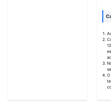
C
Ac
C
12
es
a
Nã
s
O
te
co