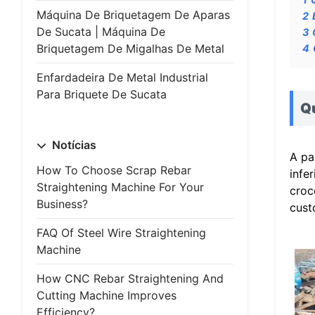
Máquina De Briquetagem De Aparas
2
De Sucata | Máquina De
3
Briquetagem De Migalhas De Metal
4
Enfardadeira De Metal Industrial
Para Briquete De Sucata
Q
Notícias
A pa
How To Choose Scrap Rebar
infe
Straightening Machine For Your
croc
Business?
cust
FAQ Of Steel Wire Straightening
Machine
How CNC Rebar Straightening And
Cutting Machine Improves
Efficiency?