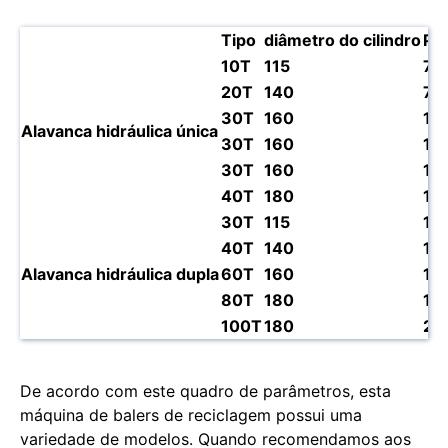
Tipo
diâmetro do cilindro
Po
10T
115
7.5
20T
140
7.5
30T
160
11
Alavanca hidráulica única
30T
160
11
30T
160
11
40T
180
11
30T
115
11
40T
140
11
Alavanca hidráulica dupla
60T
160
15
80T
180
18
100T
180
22
De acordo com este quadro de parâmetros, esta
máquina de balers de reciclagem possui uma
variedade de modelos. Quando recomendamos aos