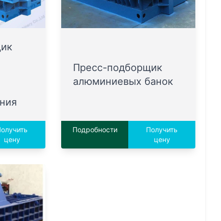
щик
Пресс-подборщик
алюминиевых банок
ния
олучить
Подробности
Получить
цену
цену