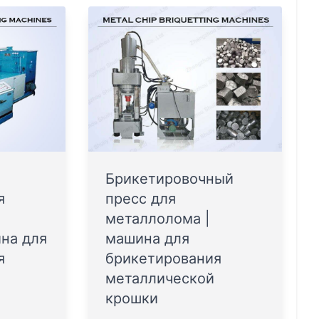
Брикетировочный
я
пресс для
металлолома |
на для
машина для
я
брикетирования
металлической
крошки