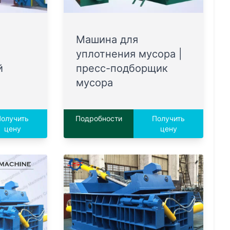
Машина для
уплотнения мусора |
й
пресс-подборщик
мусора
олучить
Подробности
Получить
цену
цену