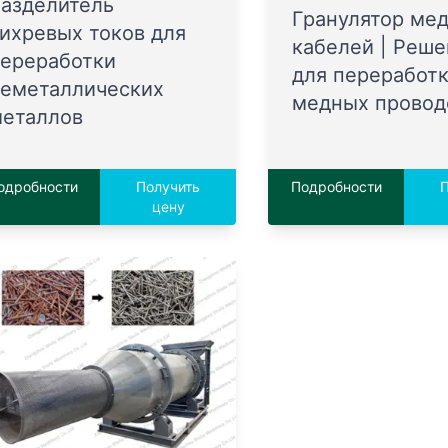
азделитель
Гранулятор ме
ихревых токов для
кабелей | Реш
ереработки
для переработ
еметаллических
медных провод
еталлов
одробности
Получить
Подробности
П
цену