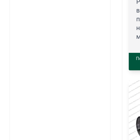
Р
в
п
н
м
П