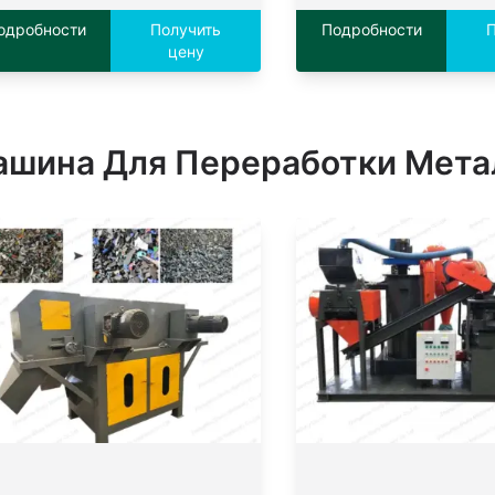
одробности
Получить
Подробности
П
цену
шина Для Переработки Мета