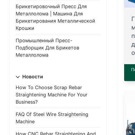
Брикетировочный Пресс Для
Металлолома | Машина Для
Г
Брикетирования Металлической
м
Крошки
п
Промышленный Пресс-
д
Подборщик Для Брикетов
о
Металлолома
П
Новости
How To Choose Scrap Rebar
Straightening Machine For Your
Business?
FAQ Of Steel Wire Straightening
Machine
How CNC Rebar Straightening And