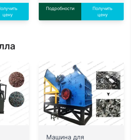
олучить
Подробности
Получить
цену
цену
лла
Машина для