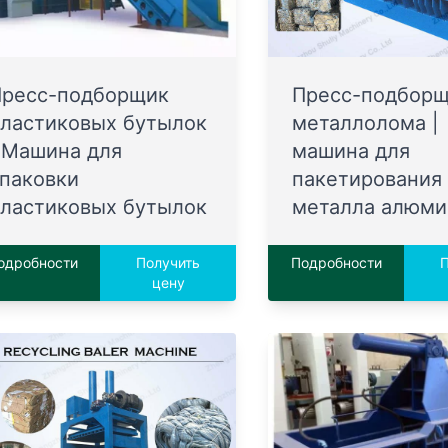
Пресс-подборщик
Пресс-подбор
ластиковых бутылок
металлолома |
 Машина для
машина для
паковки
пакетирования
ластиковых бутылок
металла алюми
одробности
Получить
Подробности
П
цену