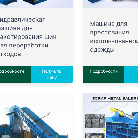
идравлическая
Машина для
ашина для
прессования
акетирования шин
использованно
ля переработки
одежды
тходов
одробности
Получить
Подробности
П
цену