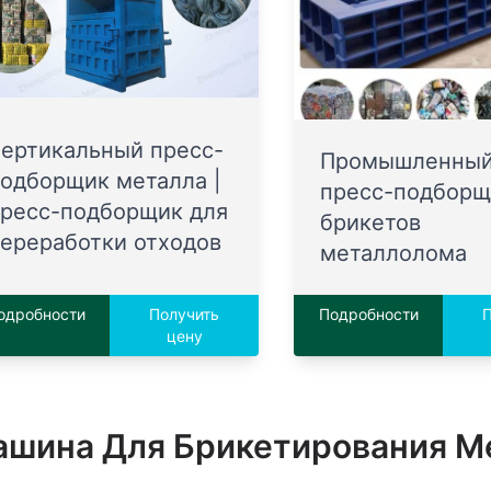
ертикальный пресс-
Промышленны
одборщик металла |
пресс-подборщ
ресс-подборщик для
брикетов
ереработки отходов
металлолома
одробности
Получить
Подробности
П
цену
шина Для Брикетирования М