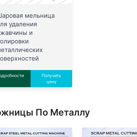
аровая мельница
ля удаления
жавчины и
олировки
еталлических
оверхностей
одробности
Получить
цену
ожницы По Металлу