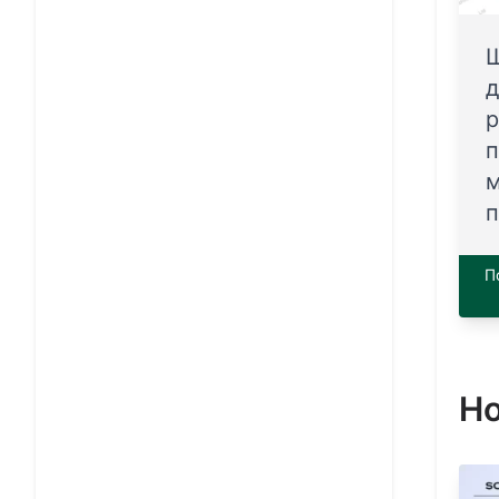
Ш
д
р
п
м
п
П
Н