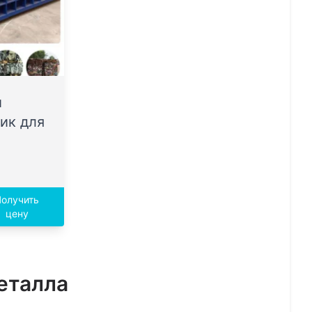
й
ик для
олучить
цену
еталла