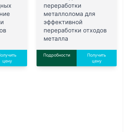
дных
переработки
ение
металлолома для
ки
эффективной
ов
переработки отходов
металла
олучить
Подробности
Получить
цену
цену