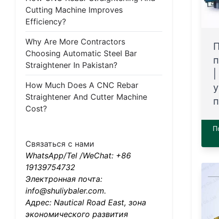
Cutting Machine Improves
Efficiency?
Why Are More Contractors
Choosing Automatic Steel Bar
п
Straightener In Pakistan?
|
How Much Does A CNC Rebar
у
Straightener And Cutter Machine
п
Cost?
П
Связаться с нами
WhatsApp/Tel /WeChat: +86
19139754732
Электронная почта:
info@shuliybaler.com.
Адрес: Nautical Road East, зона
экономического развития