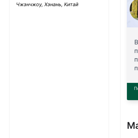
Чжэнчжоу, Хэнань, Китай
В
п
п
п
П
Ма