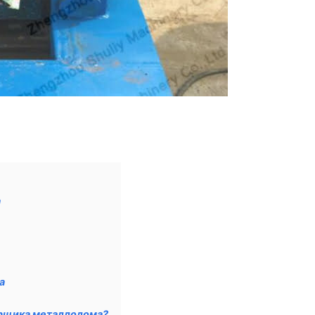
а
а
орщика металлолома?