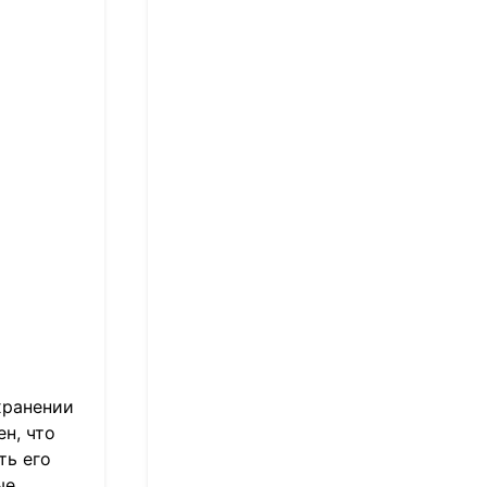
хранении
н, что
ть его
ые