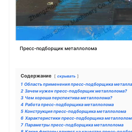
Пресс-подборщик металлолома
Содержание
скрывать
1
Область применения пресс-подборщика металл
2
Зачем нужен пресс-подборщик металлолома?
3
Чем хороша перспектива металлолома?
4
Работа пресс-подборщика металлолома
5
Конструкция пресс-подборщика металлолома
6
Характеристики пресс-подборщика металлолом
7
Параметры пресс-подборщика металлолома
8
Какие факторы влияют на качество пресс-подб