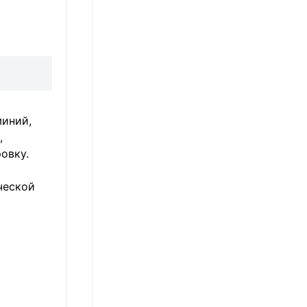
миний,
,
овку.
ческой