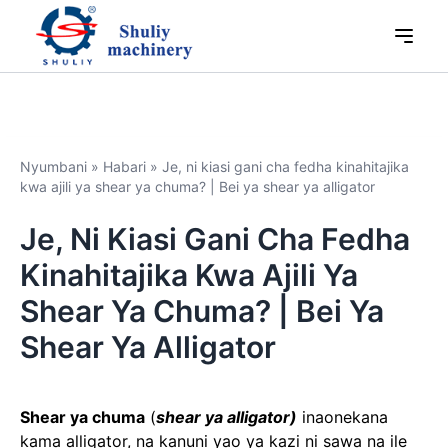
Nyumbani
»
Habari
»
Je, ni kiasi gani cha fedha kinahitajika
kwa ajili ya shear ya chuma? | Bei ya shear ya alligator
Je, Ni Kiasi Gani Cha Fedha
Kinahitajika Kwa Ajili Ya
Shear Ya Chuma? | Bei Ya
Shear Ya Alligator
Shear ya chuma
(
shear ya alligator)
inaonekana
kama alligator, na kanuni yao ya kazi ni sawa na ile