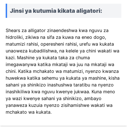
Jinsi ya kutumia
kikata aligatori:
Shears za alligator zinaendeshwa kwa nguvu za
hidroliki, zikiwa na sifa za kuwa na eneo dogo,
matumizi rahisi, operesheni rahisi, urefu wa kukata
unaoweza kubadilishwa, na kelele ya chini wakati wa
kazi. Mashine ya kukata taka za chuma
imegawanywa katika mkataji wa juu na mkataji wa
chini. Katika mchakato wa matumizi, nyenzo kwanza
huwekwa katika sehemu ya kukata ya mashine, kisha
sahani ya shinikizo inashushwa taratibu na nyenzo
inashikiliwa kwa nguvu kwenye jukwaa. Kuna meno
ya wazi kwenye sahani ya shinikizo, ambayo
yanaweza kuzuia nyenzo zisihamishwe wakati wa
mchakato wa kukata.