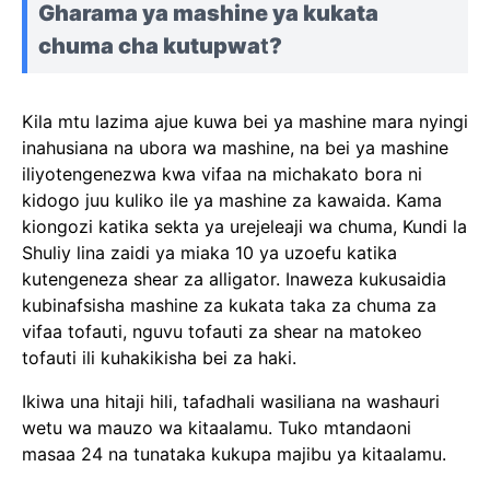
Gharama ya mashine ya kukata
chuma cha kutupwa
t
?
Kila mtu lazima ajue kuwa bei ya mashine mara nyingi
inahusiana na ubora wa mashine, na bei ya mashine
iliyotengenezwa kwa vifaa na michakato bora ni
kidogo juu kuliko ile ya mashine za kawaida. Kama
kiongozi katika sekta ya urejeleaji wa chuma, Kundi la
Shuliy lina zaidi ya miaka 10 ya uzoefu katika
kutengeneza shear za alligator. Inaweza kukusaidia
kubinafsisha mashine za kukata taka za chuma za
vifaa tofauti, nguvu tofauti za shear na matokeo
tofauti ili kuhakikisha bei za haki.
Ikiwa una hitaji hili, tafadhali wasiliana na washauri
wetu wa mauzo wa kitaalamu. Tuko mtandaoni
masaa 24 na tunataka kukupa majibu ya kitaalamu.