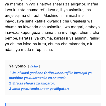
ya mamba, hivyo zinaitwa shears za alligator. Inafaa
kwa kukata chuma refu kwa ajili ya usindikaji na
urejeleaji na uhifadhi. Mashine hii ni mashine
inayouzwa sana katika kiwanda cha urejeleaji wa
chuma na kiwanda cha usindikaji wa magari, ambayo
inaweza kupunguza chuma cha mviringo, chuma cha
pembe, karatasi ya chuma, karatasi ya alumini, railing
ya chuma isiyo na kutu, chuma cha mkanada, n.k.
ndani ya muda mfupi sana.
Yaliyomo
ficho
1
Je, ni kiasi gani cha fedha kinahitajika kwa ajili ya
mashine ya kukata taka za chuma?
2
Sifa za shears za alligator:
3
Jinsi ya kutumia shear ya alligator: