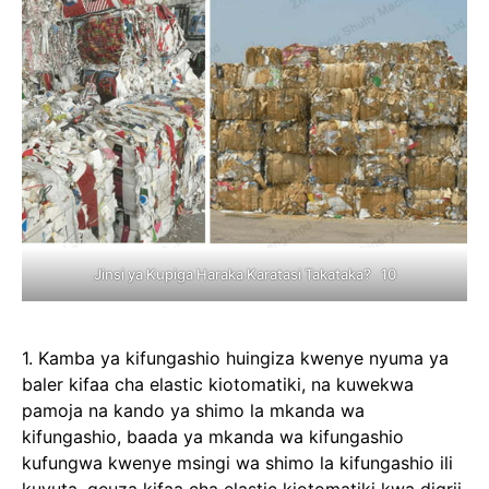
Jinsi ya Kupiga Haraka Karatasi Takataka? 10
1. Kamba ya kifungashio huingiza kwenye nyuma ya
baler kifaa cha elastic kiotomatiki, na kuwekwa
pamoja na kando ya shimo la mkanda wa
kifungashio, baada ya mkanda wa kifungashio
kufungwa kwenye msingi wa shimo la kifungashio ili
kuvuta, geuza kifaa cha elastic kiotomatiki kwa digrii