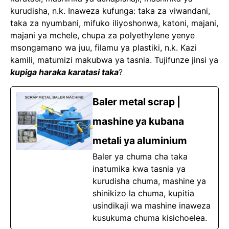
kurudisha, n.k. Inaweza kufunga: taka za viwandani,
taka za nyumbani, mifuko iliyoshonwa, katoni, majani,
majani ya mchele, chupa za polyethylene yenye
msongamano wa juu, filamu ya plastiki, n.k. Kazi
kamili, matumizi makubwa ya tasnia. Tujifunze jinsi ya
kupiga haraka karatasi taka
?
Baler metal scrap |
mashine ya kubana
metali ya aluminium
Baler ya chuma cha taka
inatumika kwa tasnia ya
kurudisha chuma, mashine ya
shinikizo la chuma, kupitia
usindikaji wa mashine inaweza
kusukuma chuma kisichoelea.