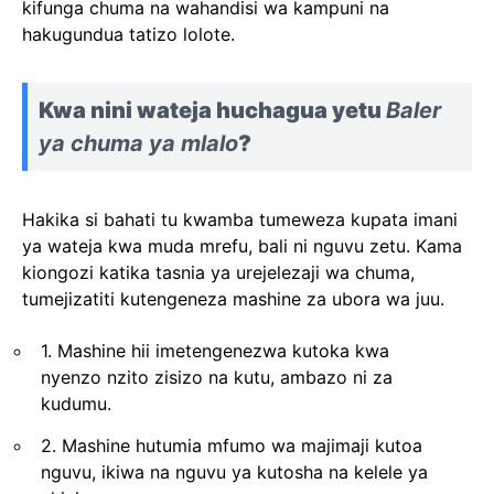
kifunga chuma na wahandisi wa kampuni na
hakugundua tatizo lolote.
Kwa nini wateja huchagua yetu
Baler
ya chuma ya mlalo
?
Hakika si bahati tu kwamba tumeweza kupata imani
ya wateja kwa muda mrefu, bali ni nguvu zetu. Kama
kiongozi katika tasnia ya urejelezaji wa chuma,
tumejizatiti kutengeneza mashine za ubora wa juu.
1. Mashine hii imetengenezwa kutoka kwa
nyenzo nzito zisizo na kutu, ambazo ni za
kudumu.
2. Mashine hutumia mfumo wa majimaji kutoa
nguvu, ikiwa na nguvu ya kutosha na kelele ya