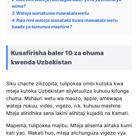
wima?
3
Wateja wanakuwa mawakala wetu
4
Kwa nini wateja wanataka kuwa mawakala wetu
baada ya kununua mashine?
Kusafirisha baler 10 za chuma
kwenda Uzbekistan
Siku chache zilizopita, tulipokea ombi kutoka kwa
mteja kutoka Uzbekistan aliyetuuliza kuhusu kifunga
chuma. Mshauri wetu wa mauzo, apple, amewapa
wateja nukuu, video, vigezo, n.k. kuhusu mashine.
Mteja aliridhika sana lakini alihitaji kujadili na Kamati.
Mapema, tulipokea majibu. Mteja alisema alitaka kumi
kati yao. Wakati huo, mteja alichunguza vigezo vya