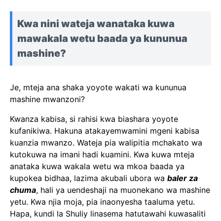
Kwa nini wateja wanataka kuwa
mawakala wetu baada ya kununua
mashine?
Je, mteja ana shaka yoyote wakati wa kununua
mashine mwanzoni?
Kwanza kabisa, si rahisi kwa biashara yoyote
kufanikiwa. Hakuna atakayemwamini mgeni kabisa
kuanzia mwanzo. Wateja pia walipitia mchakato wa
kutokuwa na imani hadi kuamini. Kwa kuwa mteja
anataka kuwa wakala wetu wa mkoa baada ya
kupokea bidhaa, lazima akubali ubora wa
baler za
chuma
, hali ya uendeshaji na muonekano wa mashine
yetu. Kwa njia moja, pia inaonyesha taaluma yetu.
Hapa, kundi la Shuliy linasema hatutawahi kuwasaliti