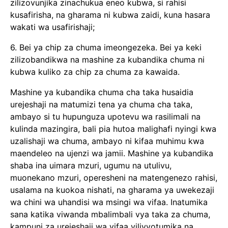
zilizovunjika zinachukua eneo kubwa, si rahisi
kusafirisha, na gharama ni kubwa zaidi, kuna hasara
wakati wa usafirishaji;
6. Bei ya chip za chuma imeongezeka. Bei ya keki
zilizobandikwa na mashine za kubandika chuma ni
kubwa kuliko za chip za chuma za kawaida.
Mashine ya kubandika chuma cha taka husaidia
urejeshaji na matumizi tena ya chuma cha taka,
ambayo si tu hupunguza upotevu wa rasilimali na
kulinda mazingira, bali pia hutoa malighafi nyingi kwa
uzalishaji wa chuma, ambayo ni kifaa muhimu kwa
maendeleo na ujenzi wa jamii. Mashine ya kubandika
shaba ina uimara mzuri, ugumu na utulivu,
muonekano mzuri, operesheni na matengenezo rahisi,
usalama na kuokoa nishati, na gharama ya uwekezaji
wa chini wa uhandisi wa msingi wa vifaa. Inatumika
sana katika viwanda mbalimbali vya taka za chuma,
kampuni za urejeshaji wa vifaa vilivyotumika na