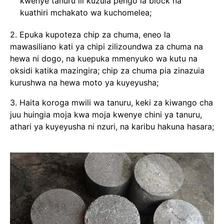
kwenye tanuru ili kuzuia pengo la block na
kuathiri mchakato wa kuchomelea;
2. Epuka kupoteza chip za chuma, eneo la
mawasiliano kati ya chipi zilizoundwa za chuma na
hewa ni dogo, na kuepuka mmenyuko wa kutu na
oksidi katika mazingira; chip za chuma pia zinazuia
kurushwa na hewa moto ya kuyeyusha;
3. Haita koroga mwili wa tanuru, keki za kiwango cha
juu huingia moja kwa moja kwenye chini ya tanuru,
athari ya kuyeyusha ni nzuri, na karibu hakuna hasara;