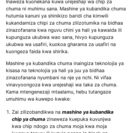
Inaweza kuonekana kuwa urejeshaji wa chip za
chuma ni muhimu sana. Mashine ya kubandika chuma
hutumia kanuni ya shinikizo baridi cha kimwili
kukandamiza chipi za chuma zilizotumika na bidhaa
zinazofanana kwa nguvu chini ya hali ya kawaida ili
kupunguza ukubwa wao sana, hivyo kupunguza
ukubwa wa usafiri, kuokoa gharama za usafiri na
kuongeza faida kwa shirika.
Mashine ya kubandika chuma inaingiza teknolojia ya
kisasa na teknolojia ya hali ya juu ya bidhaa
zinazofanana nyumbani na nje ya nchi. Ni vifaa
vinavyoongoza kwa urejeshaji wa taka za chuma.
Kama mtengenezaji mtaalamu, hebu tutangaze
umuhimu wa kuwepo kwake:
Zai zilizobandikwa na
mashine ya kubandika
chip ya chuma
zinaweza kuepuka kuvunjwa
kwa chip ndogo za chuma moja kwa moja