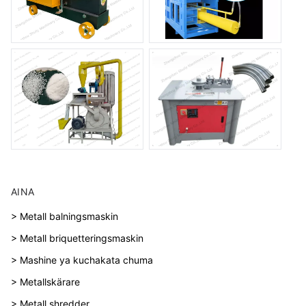
AINA
> Metall balningsmaskin
> Metall briquetteringsmaskin
> Mashine ya kuchakata chuma
> Metallskärare
> Metall shredder