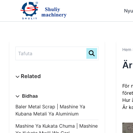
Nyu
Hem
Är
För 
före
Bidhaa
Hur 
Baler Metal Scrap | Mashine Ya
Är k
Kubana Metali Ya Aluminium
Mashine Ya Kukata Chuma | Mashine