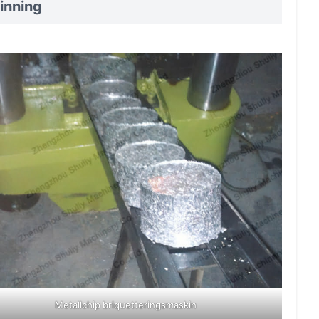
inning
Metallchip briquetteringsmaskin