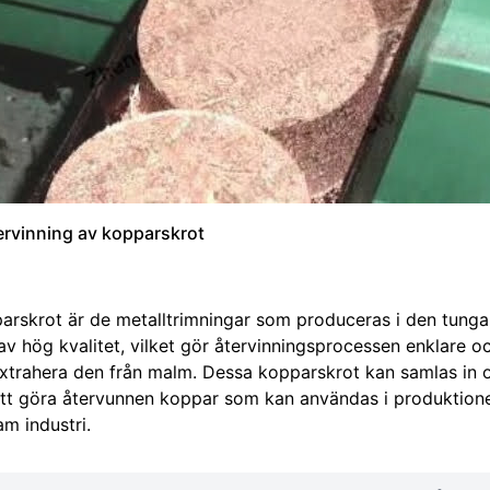
ervinning av kopparskrot
arskrot är de metalltrimningar som produceras i den tunga
av hög kvalitet, vilket gör återvinningsprocessen enklare oc
extrahera den från malm. Dessa kopparskrot kan samlas in oc
att göra återvunnen koppar som kan användas i produktione
am industri.