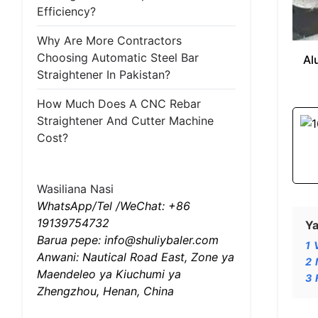
Efficiency?
Why Are More Contractors
Choosing Automatic Steel Bar
Al
Straightener In Pakistan?
How Much Does A CNC Rebar
Straightener And Cutter Machine
Cost?
Wasiliana Nasi
WhatsApp/Tel /WeChat: +86
19139754732
Ya
Barua pepe: info@shuliybaler.com
1
Anwani: Nautical Road East, Zone ya
2
Maendeleo ya Kiuchumi ya
3
Zhengzhou, Henan, China