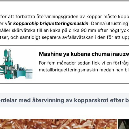
för att förbättra återvinningsgraden av koppar måste kop
er vår
kopparchip briquetteringsmaskin
. Denna utrustnin
håller skärvätska till en kaka på cirka 90 mm efter högtryck
satser, och samtidigt separera avfallsvätskan i den för att u
Mashine ya kubana chuma inauzw
För fem månader sedan fick vi en förfråg
metallbriquetteringsmaskin medan han bl
rdelar med återvinning av kopparskrot efter b