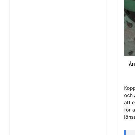
Åt
Kopp
och 
att 
för 
löns