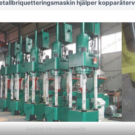
tallbriquetteringsmaskin hjälper kopparåterv
Metallchip briquetteringsmaskin