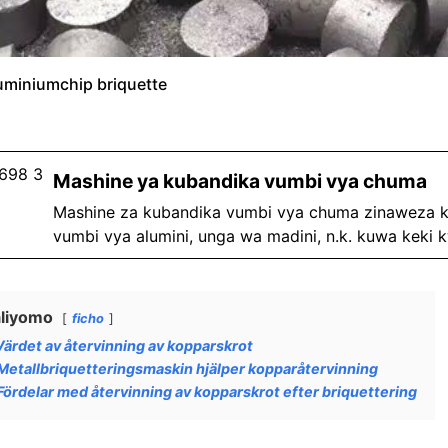
uminiumchip briquette
Mashine ya kubandika vumbi vya chuma
Mashine za kubandika vumbi vya chuma zinaweza 
vumbi vya alumini, unga wa madini, n.k. kuwa keki kw
liyomo
ficho
Värdet av återvinning av kopparskrot
Metallbriquetteringsmaskin hjälper kopparåtervinning
Fördelar med återvinning av kopparskrot efter briquettering