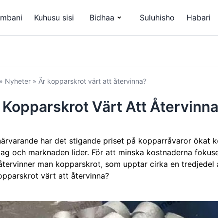
mbani
Kuhusu sisi
Bidhaa
Suluhisho
Habari
»
Nyheter
»
Är kopparskrot värt att återvinna?
 Kopparskrot Värt Att Återvinn
närvarande har det stigande priset på kopparråvaror ökat ko
tag och marknaden lider. För att minska kostnaderna fokus
återvinner man kopparskrot, som upptar cirka en tredjedel
opparskrot värt att återvinna?