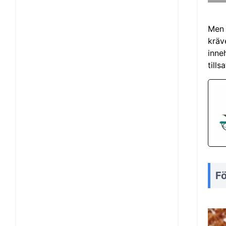
Men 
kräv
inne
till
Fö