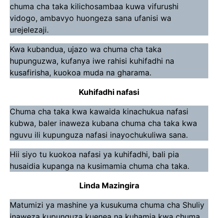
chuma cha taka kilichosambaa kuwa vifurushi
vidogo, ambavyo huongeza sana ufanisi wa
urejelezaji.
Kwa kubandua, ujazo wa chuma cha taka
hupunguzwa, kufanya iwe rahisi kuhifadhi na
kusafirisha, kuokoa muda na gharama.
Kuhifadhi nafasi
Chuma cha taka kwa kawaida kinachukua nafasi
kubwa, baler inaweza kubana chuma cha taka kwa
nguvu ili kupunguza nafasi inayochukuliwa sana.
Hii siyo tu kuokoa nafasi ya kuhifadhi, bali pia
husaidia kupanga na kusimamia chuma cha taka.
Linda Mazingira
Matumizi ya mashine ya kusukuma chuma cha Shuliy
inaweza kupunguza kuenea na kuhamia kwa chuma