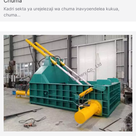
Chuma
Kadri sekta ya urejelezaji wa chuma inavyoendelea kukua,
chuma…