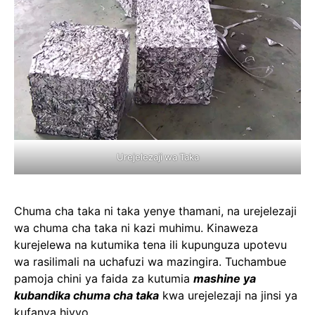
Urejelezaji wa Taka
Chuma cha taka ni taka yenye thamani, na urejelezaji
wa chuma cha taka ni kazi muhimu. Kinaweza
kurejelewa na kutumika tena ili kupunguza upotevu
wa rasilimali na uchafuzi wa mazingira. Tuchambue
pamoja chini ya faida za kutumia
mashine ya
kubandika chuma cha taka
kwa urejelezaji na jinsi ya
kufanya hivyo.