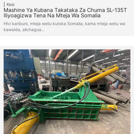
Kesi
Mashine Ya Kubana Takataka Za Chuma SL-135T
Iliyoagizwa Tena Na Mteja Wa Somalia
Hivi karibuni, mteja wetu kutoka Somalia, kama mteja wetu wa
kawaida, alichagua…