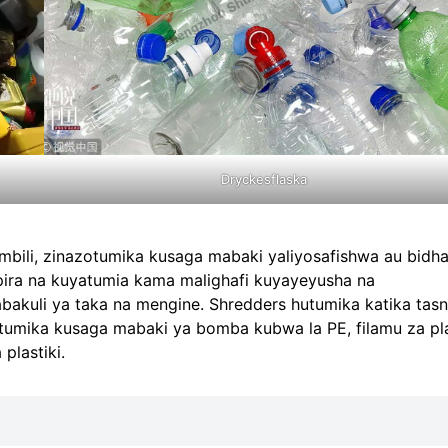
Dryckesflaska
 mbili, zinazotumika kusaga mabaki yaliyosafishwa au bidh
mpira na kuyatumia kama malighafi kuyayeyusha na
abakuli ya taka na mengine. Shredders hutumika katika tasn
hutumika kusaga mabaki ya bomba kubwa la PE, filamu za pla
plastiki.