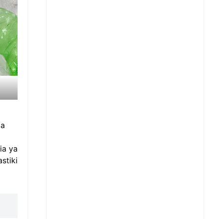
aa
ia ya
stiki