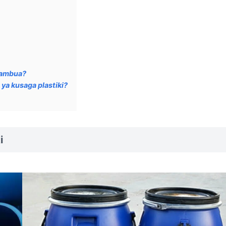
utambua?
ya kusaga plastiki?
i