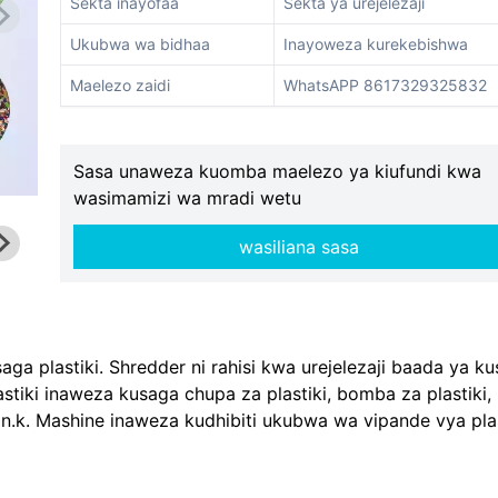
Sekta inayofaa
Sekta ya urejelezaji
Ukubwa wa bidhaa
Inayoweza kurekebishwa
Maelezo zaidi
WhatsAPP 8617329325832
Sasa unaweza kuomba maelezo ya kiufundi kwa
wasimamizi wa mradi wetu
wasiliana sasa
aga plastiki. Shredder ni rahisi kwa urejelezaji baada ya k
stiki inaweza kusaga chupa za plastiki, bomba za plastiki,
 n.k. Mashine inaweza kudhibiti ukubwa wa vipande vya plas