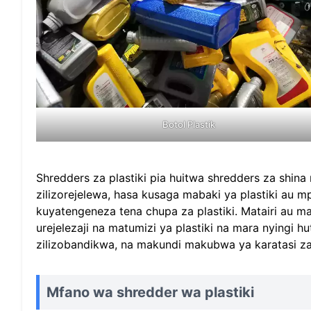
Botol Plastik
Shredders za plastiki pia huitwa shredders za shina
zilizorejelewa, hasa kusaga mabaki ya plastiki au 
kuyatengeneza tena chupa za plastiki. Matairi au m
urejelezaji na matumizi ya plastiki na mara nyingi 
zilizobandikwa, na makundi makubwa ya karatasi za 
Mfano wa shredder wa plastiki