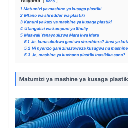
Yaliyomo
ficho
1
Matumizi ya mashine ya kusaga plastiki
2
Mfano wa shredder wa plastiki
3
Kanuni ya kazi ya mashine ya kusaga plastiki
4
Utangulizi wa kampuni ya Shuliy
5
Maswali Yanayoulizwa Mara kwa Mara
5.1
Je, kuna ukubwa gani wa shredders? Jinsi ya k
5.2
Ni nyenzo gani zinazoweza kusagwa na mashine 
5.3
Je, mashine ya kuchana plastiki inasikika sana?
Matumizi ya mashine ya kusaga plastik