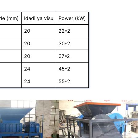
ade (mm)
Idadi ya visu
Power (kW)
20
22*2
20
30*2
20
37*2
24
45*2
24
55*2