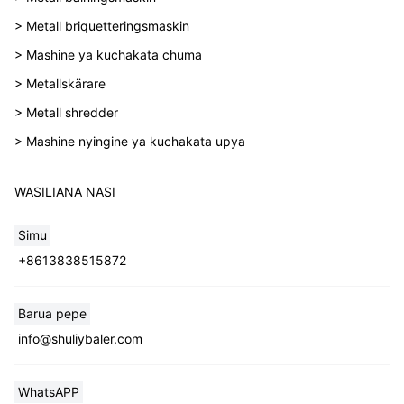
> Metall briquetteringsmaskin
> Mashine ya kuchakata chuma
> Metallskärare
> Metall shredder
> Mashine nyingine ya kuchakata upya
WASILIANA NASI
Simu
+8613838515872
Barua pepe
info@shuliybaler.com
WhatsAPP