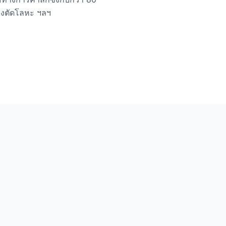
่องตัดโลหะ ฯลฯ