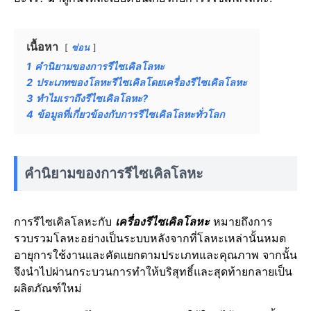
เนื้อหา
ซ่อน
1
คำนิยามของการรีไซเคิลโลหะ
2
ประเภทของโลหะรีไซเคิลโดยเครื่องรีไซเคิลโลหะ
3
ทำไมเราถึงรีไซเคิลโลหะ?
4
ข้อมูลที่เกี่ยวข้องกับการรีไซเคิลโลหะทั่วโลก
คำนิยามของการรีไซเคิลโลหะ
การรีไซเคิลโลหะกับ
เครื่องรีไซเคิลโลหะ
หมายถึงการ
รวบรวมโลหะอย่างเป็นระบบหลังจากที่โลหะเหล่านั้นหมด
อายุการใช้งานและคัดแยกตามประเภทและคุณภาพ จากนั้น
จึงนำไปผ่านกระบวนการทำให้บริสุทธิ์และสุดท้ายกลายเป็น
ผลิตภัณฑ์ใหม่