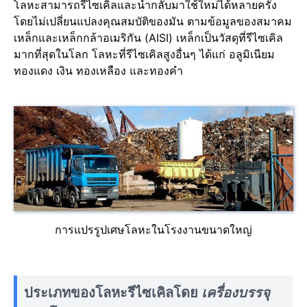
โลหะสามารถรีไซเคิลและนำกลับมาใช้ใหม่ได้หลายครั้ง
โดยไม่เปลี่ยนแปลงคุณสมบัติของมัน ตามข้อมูลของสมาคม
เหล็กและเหล็กกล้าอเมริกัน (AISI) เหล็กเป็นวัสดุที่รีไซเคิล
มากที่สุดในโลก โลหะที่รีไซเคิลสูงอื่นๆ ได้แก่ อลูมิเนียม
ทองแดง เงิน ทองเหลือง และทองคำ
การแปรรูปเศษโลหะในโรงงานขนาดใหญ่
ประเภทของโลหะรีไซเคิลโดย
เครื่องบรรจุ